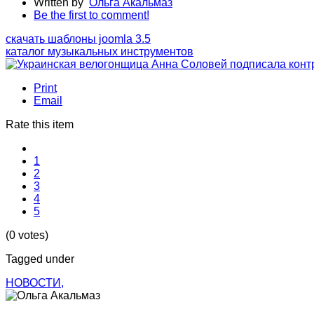
Written by
Ольга Акальмаз
Be the first to comment!
скачать шаблоны joomla 3.5
каталог музыкальных инструментов
Print
Email
Rate this item
1
2
3
4
5
(0 votes)
Tagged under
НОВОСТИ,