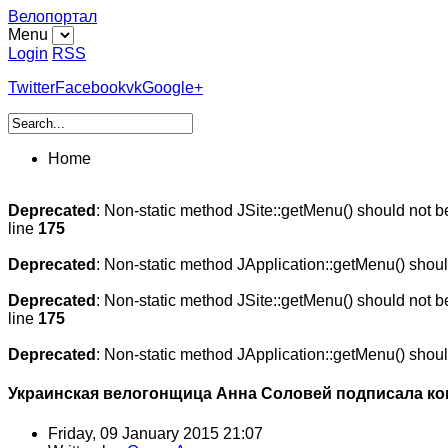
Велопортал
Menu
Login
RSS
Twitter
Facebook
vk
Google+
Home
Deprecated
: Non-static method JSite::getMenu() should not be
line
175
Deprecated
: Non-static method JApplication::getMenu() should
Deprecated
: Non-static method JSite::getMenu() should not be
line
175
Deprecated
: Non-static method JApplication::getMenu() should
Украинская велогонщица Анна Соловей подписала кон
Friday, 09 January 2015 21:07