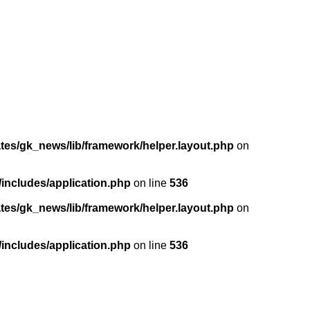
ates/gk_news/lib/framework/helper.layout.php
on
/includes/application.php
on line
536
ates/gk_news/lib/framework/helper.layout.php
on
/includes/application.php
on line
536