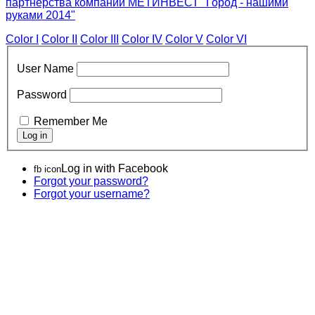
партнерства компании МЕТИНВЕСТ "Город - нашими
руками 2014"
Color I
Color II
Color III
Color IV
Color V
Color VI
User Name
Password
Remember Me
Log in with Facebook
fb icon
Forgot your password?
Forgot your username?