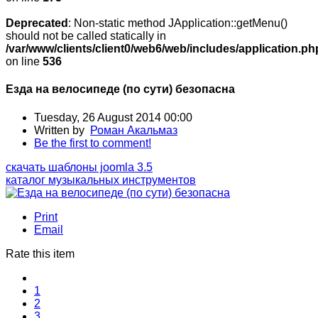
Deprecated
: Non-static method JApplication::getMenu()
should not be called statically in
/var/www/clients/client0/web6/web/includes/application.ph
on line
536
Езда на велосипеде (по сути) безопасна
Tuesday, 26 August 2014 00:00
Written by
Роман Акальмаз
Be the first to comment!
скачать шаблоны joomla 3.5
каталог музыкальных инструментов
Print
Email
Rate this item
1
2
3