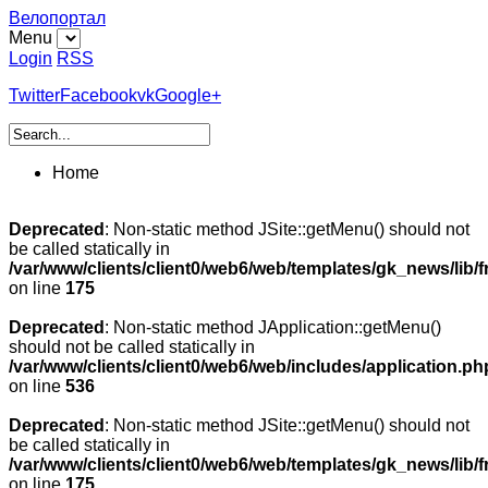
Велопортал
Menu
Login
RSS
Twitter
Facebook
vk
Google+
Home
Deprecated
: Non-static method JSite::getMenu() should not
be called statically in
/var/www/clients/client0/web6/web/templates/gk_news/lib/
on line
175
Deprecated
: Non-static method JApplication::getMenu()
should not be called statically in
/var/www/clients/client0/web6/web/includes/application.ph
on line
536
Deprecated
: Non-static method JSite::getMenu() should not
be called statically in
/var/www/clients/client0/web6/web/templates/gk_news/lib/
on line
175