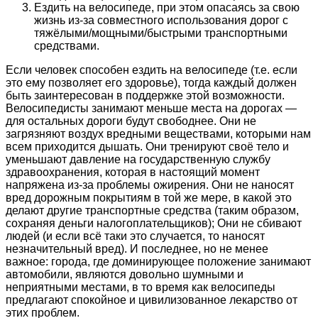
Ездить на велосипеде, при этом опасаясь за свою
жизнь из-за совместного использования дорог с
тяжёлыми/мощными/быстрыми транспортными
средствами.
Если человек способен ездить на велосипеде (т.е. если
это ему позволяет его здоровье), тогда каждый должен
быть заинтересован в поддержке этой возможности.
Велосипедисты занимают меньше места на дорогах —
для остальных дороги будут свободнее. Они не
загрязняют воздух вредными веществами, которыми нам
всем приходится дышать. Они тренируют своё тело и
уменьшают давление на государственную службу
здравоохранения, которая в настоящий момент
напряжена из-за проблемы ожирения. Они не наносят
вред дорожным покрытиям в той же мере, в какой это
делают другие транспортные средства (таким образом,
сохраняя деньги налогоплательщиков); Они не сбивают
людей (и если всё таки это случается, то наносят
незначительный вред). И последнее, но не менее
важное: города, где доминирующее положение занимают
автомобили, являются довольно шумными и
неприятными местами, в то время как велосипеды
предлагают спокойное и цивилизованное лекарство от
этих проблем.