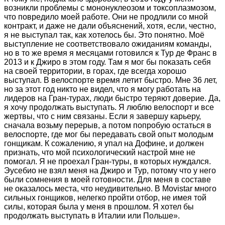
возникли проблемы с мононуклеозом и токсоплазмозом,
что повредило моей работе. Они не продлили со мной
контракт, и даже не дали объяснений, хотя, если, честно,
я не выступал так, как хотелось бы. Это понятно. Моё
выступление не соответствовало ожиданиям команды,
но в то же время я месяцами готовился к Тур де Франс в
2013 и к Джиро в этом году. Там я мог бы показать себя
на своей территории, в горах, где всегда хорошо
выступал. В велоспорте время летит быстро. Мне 36 лет,
но за этот год никто не видел, что я могу работать на
лидеров на Гран-турах, люди быстро теряют доверие. Да,
я хочу продолжать выступать. Я люблю велоспорт и все
жертвы, что с ним связаны. Если я завершу карьеру,
сначала возьму перерыв, а потом попробую остаться в
велоспорте, где мог бы передавать свой опыт молодым
гонщикам. К сожалению, я упал на Дофине, и должен
признать, что мой психологический настрой мне не
помогал. Я не проехал Гран-туры, в которых нуждался.
Эусебио не взял меня на Джиро и Тур, потому что у него
были сомнения в моей готовности. Для меня в составе
не оказалось места, что неудивительно. В Movistar много
сильных гонщиков, нелегко пройти отбор, не имея той
силы, которая была у меня в прошлом. Я хотел бы
продолжать выступать в Италии или Польше».