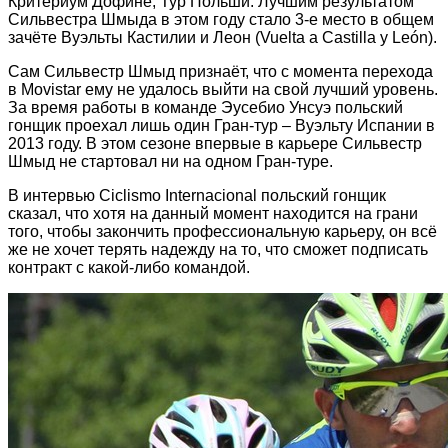
Критериум Дофине, Тур Польши. Лучшим результатом
Сильвестра Шмыда в этом году стало 3-е место в общем
зачёте Вуэльты Кастилии и Леон (Vuelta a Castilla y León).
Сам Сильвестр Шмыд признаёт, что с момента перехода
в Movistar ему не удалось выйти на свой лучший уровень.
За время работы в команде Эусебио Унсуэ польский
гонщик проехал лишь один Гран-тур – Вуэльту Испании в
2013 году. В этом сезоне впервые в карьере Сильвестр
Шмыд не стартовал ни на одном Гран-туре.
В интервью Ciclismo Internacional польский гонщик
сказал, что хотя на данный момент находится на грани
того, чтобы закончить профессиональную карьеру, он всё
же не хочет терять надежду на то, что сможет подписать
контракт с какой-либо командой.