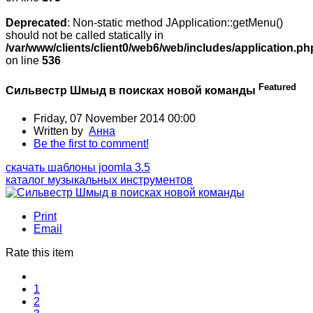
Deprecated
: Non-static method JApplication::getMenu()
should not be called statically in
/var/www/clients/client0/web6/web/includes/application.ph
on line
536
Featured
Сильвестр Шмыд в поисках новой команды
Friday, 07 November 2014 00:00
Written by
Анна
Be the first to comment!
скачать шаблоны joomla 3.5
каталог музыкальных инструментов
Print
Email
Rate this item
1
2