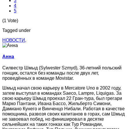
3
4
5
(1 Vote)
Tagged under
НОВОСТИ,
Анна
Силвестр Шмыд (Sylwester Szmyd), 36-летний польский
гонщик, остался без команды после двух лет,
проведённых в команде Movistar.
Шмыд начал свою карьеру в Mercatore Uno в 2002 году,
затем выступал в командах Saeco, Lampre, Liquigas. За
свою карьеру Шмыд проехал 22 Гран-тура, был грегари
Марко Пантани, Ивана Бассо, Жильберто Симони,
Дамиано Кунего и Винченцо Нибали. Работая в качестве
помощника, развозя своих капитанов в горах, сам Шмыд
не завоевал побед, но финишировал в десятке
сильнейших на таких гонках как Тур Романдии,