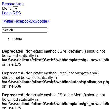
Велопортал
Menu
Login
RSS
Twitter
Facebook
vk
Google+
Home
Deprecated
: Non-static method JSite::getMenu() should not
be called statically in
/var/www/clients/client0/web6/web/templates/gk_news/lib/
on line
175
Deprecated
: Non-static method JApplication::getMenu()
should not be called statically in
/var/www/clients/client0/web6/web/includes/application.ph
on line
536
Deprecated
: Non-static method JSite::getMenu() should not
be called statically in
/var/www/clients/client0/web6/web/templates/gk_news/lib/
on line
175