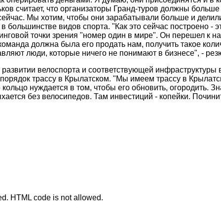
иньков считает, что организаторы Гранд-туров должны больш
 сейчас. Мы хотим, чтобы они зарабатывали больше и делили
в большинстве видов спорта. "Как это сейчас построено - э
инговой точки зрения "номер один в мире". Он перешел к н
команда должна была его продать нам, получить такое коли
авляют люди, которые ничего не понимают в бизнесе", - рез
развитии велоспорта и соответствующей инфраструктуры в 
орядок трассу в Крылатском. "Мы имеем трассу в Крылатско
кольцо нуждается в том, чтобы его обновить, огородить. З
хается без велосипедов. Там инвестиций - копейки. Починит
ted. HTML code is not allowed.