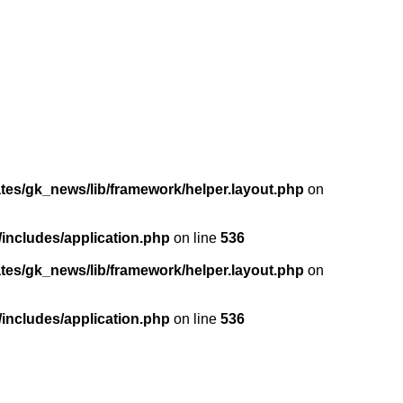
ates/gk_news/lib/framework/helper.layout.php
on
/includes/application.php
on line
536
ates/gk_news/lib/framework/helper.layout.php
on
/includes/application.php
on line
536