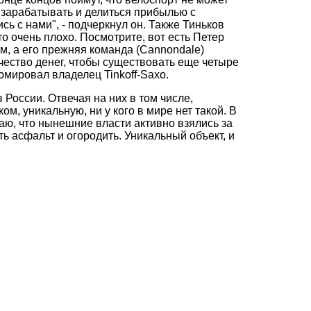
е зарабатывать и делиться прибылью с
сь с нами", - подчеркнул он. Также Тиньков
то очень плохо. Посмотрите, вот есть Петер
ам, а его прежняя команда (Cannondale)
чество денег, чтобы существовать еще четыре
юмировал владелец Tinkoff-Saxo.
России. Отвечая на них в том числе,
м, уникальную, ни у кого в мире нет такой. В
наю, что нынешние власти активно взялись за
ь асфальт и огородить. Уникальный объект, и