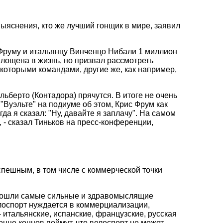
ыяснения, кто же лучший гонщик в мире, заявил
 Фруму и итальянцу Винченцо Нибали 1 миллион
оплощена в жизнь, но призвал рассмотреть
которыми командами, другие же, как например,
ьберто (Контадора) прячутся. В итоге не очень
а "Вуэльте" на подиуме об этом, Крис Фрум как
да я сказал: "Ну, давайте я заплачу". На самом
 - сказал Тиньков на пресс-конференции,
успешным, в том числе с коммерческой точки
т вошли самые сильные и здравомыслящие
велоспорт нуждается в коммерциализации,
итальянские, испанские, французские, русская
онце концов поймут, что велоспорт не может