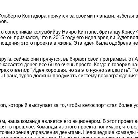
Альберто Контадора прячутся за своими планами, избегая в
ков.
го соперникам колумбийцу Наиро Кинтане, британцу Крису
нее он признался, что в 2015 году его идея вряд ли будет в
ощения этого проекта в жизнь. Эта идея была одобрена не
уга, сейчас они прячутся, выбирают свои программы, от Ал
то касается денег, все было очень просто. Когда я говорил н
ах ответил: "Идея хорошая, но за это нужно заплатить". Тог
оры Гранд-туров должны продумать систему вознаграждения",
lon, который выступает за то, чтобы велоспорт стал более 
аем, наша команда является его акционером. В этот проек
мотрят в прошлое. Команды из этого проекта понимают, что 
точки зрения управления деньгами. Невошедшие команды - 
ак оперировать деньгами. Я думаю, они присоединятся и в к