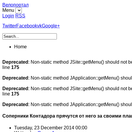
Велопортал
Menu
Login
RSS
Twitter
Facebook
vk
Google+
Home
Deprecated
: Non-static method JSite::getMenu() should not be
line
175
Deprecated
: Non-static method JApplication::getMenu() should
Deprecated
: Non-static method JSite::getMenu() should not be
line
175
Deprecated
: Non-static method JApplication::getMenu() should
Соперники Контадора прячутся от него за своими пла
Tuesday, 23 December 2014 00:00