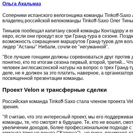
Ольга Акальмаз
Соперники испанского велогонщика команды Tinkoff-Saxo 
владелец российской велокоманды Tinkoff-Saxo Олег Тинь
Тиньков пообещал капитану своей команды Контадору и е
евро, если они проедут все три Гранд-тура в сезоне. Позд
возможность сокращения маршрутов Гранд-туров для вопл
лидер "Астаны" Нибали, сочли ее "негуманной".
"Все лучшие гонщики должны соревноваться друг против др
понятно, кто по итогам сезона первый, второй, третий... Ч
человек англосаксонской натуры на вопрос о трех Гранд-тур
деле, не я должен за это платить, наверное, а организат
посвященной презентации команды.
Проект Velon и трансферные сделки
Российская команда Tinkoff-Saxo стала членом проекта Ve
зрения.
"Я считаю, что это интересный проект, мы его поддержив
команды, те, что смотрят в будущее. Те, кто не вошел, с
увеличении доходов, более профессиональном подходе с 
команда тоже не вошла ("Катюша") - не очень понимают, к