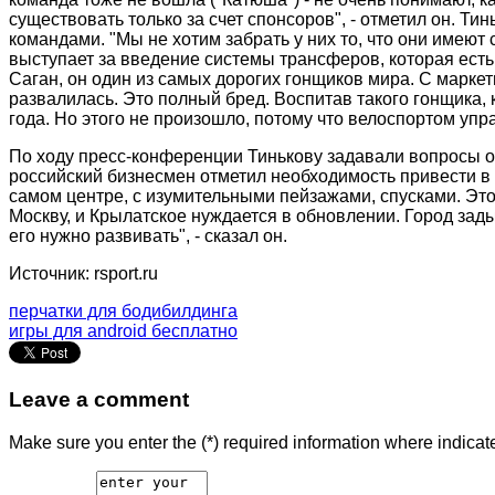
существовать только за счет спонсоров", - отметил он. Т
командами. "Мы не хотим забрать у них то, что они имеют
выступает за введение системы трансферов, которая есть 
Саган, он один из самых дорогих гонщиков мира. С маркет
развалилась. Это полный бред. Воспитав такого гонщика, 
года. Но этого не произошло, потому что велоспортом упр
По ходу пресс-конференции Тинькову задавали вопросы о 
российский бизнесмен отметил необходимость привести в п
самом центре, с изумительными пейзажами, спусками. Это 
Москву, и Крылатское нуждается в обновлении. Город зады
его нужно развивать", - сказал он.
Источник: rsport.ru
перчатки для бодибилдинга
игры для android бесплатно
Leave a comment
Make sure you enter the (*) required information where indica