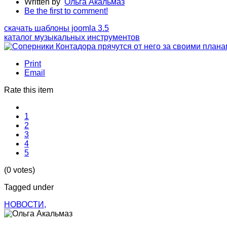
Written by
Ольга Акальмаз
Be the first to comment!
скачать шаблоны joomla 3.5
каталог музыкальных инструментов
Print
Email
Rate this item
1
2
3
4
5
(0 votes)
Tagged under
НОВОСТИ,