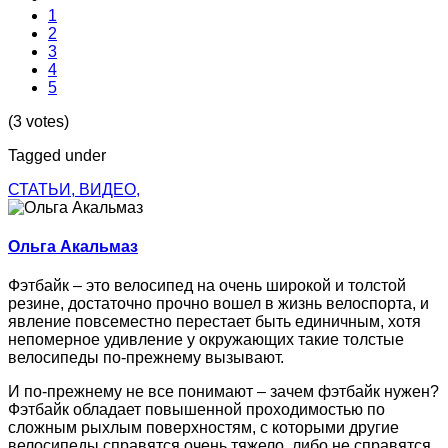
1
2
3
4
5
(3 votes)
Tagged under
СТАТЬИ,
ВИДЕО,
Ольга Акальмаз
Фэтбайк – это велосипед на очень широкой и толстой
резине, достаточно прочно вошел в жизнь велоспорта, и
явление повсеместно перестает быть единичным, хотя
непомерное удивление у окружающих такие толстые
велосипеды по-прежнему вызывают.
И по-прежнему не все понимают – зачем фэтбайк нужен?
Фэтбайк обладает повышенной проходимостью по
сложным рыхлым поверхностям, с которыми другие
велосипеды справятся очень тяжело, либо не справятся