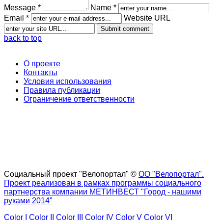
Message *
Name *
Email *
Website URL
back to top
О проекте
Контакты
Условия использования
Правила публикации
Ограничение ответственности
Социальный проект "Велопортал" ©
ОО "Велопортал".
Проект реализован в рамках программы социального
партнерства компании МЕТИНВЕСТ "Город - нашими
руками 2014"
Color I
Color II
Color III
Color IV
Color V
Color VI