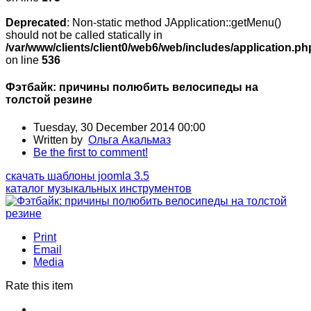
Deprecated
: Non-static method JApplication::getMenu()
should not be called statically in
/var/www/clients/client0/web6/web/includes/application.ph
on line
536
Фэтбайк: причины полюбить велосипеды на
толстой резине
Tuesday, 30 December 2014 00:00
Written by
Ольга Акальмаз
Be the first to comment!
скачать шаблоны joomla 3.5
каталог музыкальных инструментов
Print
Email
Media
Rate this item