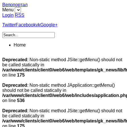
Велопортал
Menu
Login
RSS
Twitter
Facebook
vk
Google+
Home
Deprecated
: Non-static method JSite::getMenu() should not
be called statically in
/var/www/clients/client0/web6/web/templates/gk_news/lib/
on line
175
Deprecated
: Non-static method JApplication::getMenu()
should not be called statically in
/var/www/clients/client0/web6/web/includes/application.ph
on line
536
Deprecated
: Non-static method JSite::getMenu() should not
be called statically in
/var/www/clients/client0/web6/web/templates/gk_news/lib/
on line
175