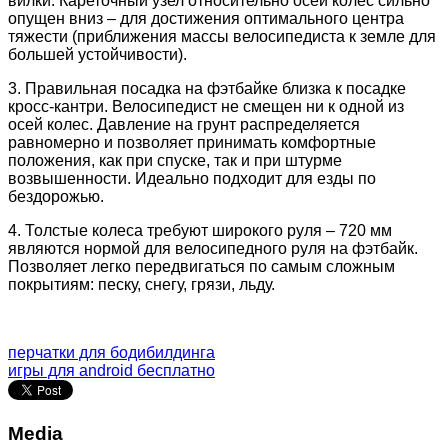
вилки. Кареточный узел относительно осей колес сильно
опущен вниз – для достижения оптимального центра
тяжести (приближения массы велосипедиста к земле для
большей устойчивости).
3. Правильная посадка на фэтбайке близка к посадке
кросс-кантри. Велосипедист не смещен ни к одной из
осей колес. Давление на грунт распределяется
равномерно и позволяет принимать комфортные
положения, как при спуске, так и при штурме
возвышенности. Идеально подходит для езды по
бездорожью.
4. Толстые колеса требуют широкого руля – 720 мм
являются нормой для велосипедного руля на фэтбайк.
Позволяет легко передвигаться по самым сложным
покрытиям: песку, снегу, грязи, льду.
перчатки для бодибилдинга
игры для android бесплатно
Media