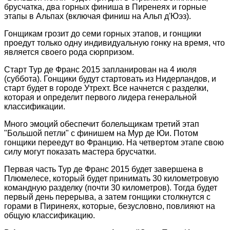
брусчатка, два горных финиша в Пиренеях и горные
этапы в Альпах (включая финиш на Альп д'Юэз).
Гонщикам грозит до семи горных этапов, и гонщики
проедут только одну индивидуальную гонку на время, что
является своего рода сюрпризом.
Старт Тур де Франс 2015 запланирован на 4 июля
(суббота). Гонщики будут стартовать из Нидерландов, и
старт будет в городе Утрехт. Все начнется с разделки,
которая и определит первого лидера генеральной
классификации.
Много эмоций обеспечит болельщикам третий этап
"Большой петли" с финишем на Мур де Юи. Потом
гонщики переедут во Францию. На четвертом этапе свою
силу могут показать мастера брусчатки.
Первая часть Тур де Франс 2015 будет завершена в
Плюмелесе, который будет принимать 30 километровую
командную разделку (почти 30 километров). Тогда будет
первый день перерыва, а затем гонщики столкнутся с
горами в Пиринеях, которые, безусловно, повлияют на
общую классификацию.