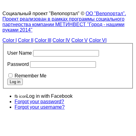
Социальный проект "Велопортал" ©
ОО "Велопортал".
Проект реализован в рамках программы социального
партнерства компании МЕТИНВЕСТ "Город - нашими
руками 2014"
Color I
Color II
Color III
Color IV
Color V
Color VI
User Name
Password
Remember Me
Log in with Facebook
fb icon
Forgot your password?
Forgot your username?