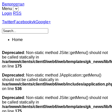
Велопортал
Menu
Login
RSS
Twitter
Facebook
vk
Google+
Home
Deprecated
: Non-static method JSite::getMenu() should not
be called statically in
/var/www/clients/client0/web6/web/templates/gk_news/lib/
on line
175
Deprecated
: Non-static method JApplication::getMenu()
should not be called statically in
/var/www/clients/client0/web6/web/includes/application.ph
on line
536
Deprecated
: Non-static method JSite::getMenu() should not
be called statically in
/var/www/clients/client0/web6/web/templates/gk_news/lib/
on line
175