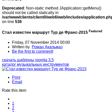
Deprecated
: Non-static method JApplication::getMenu()
should not be called statically in
/var/www/clients/client0/web6/web/includes/application.ph
on line
536
Featured
Стал известен маршрут Тур де Франс-2015
Friday, 07 November 2014 00:00
Written by
Роман Акальмаз
Be the first to comment!
скачать шаблоны joomla 3.5
каталог музыкальных инструментов
Print
Email
Rate this item
1
2