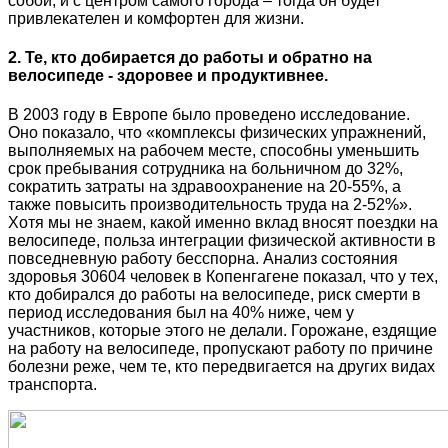
собой, и с центром самого города – тогда он будет
привлекателен и комфортен для жизни.
2. Те, кто добирается до работы и обратно на
велосипеде - здоровее и продуктивнее.
В 2003 году в Европе было проведено исследование.
Оно показало, что «комплексы физических упражнений,
выполняемых на рабочем месте, способны уменьшить
срок пребывания сотрудника на больничном до 32%,
сократить затраты на здравоохранение на 20-55%, а
также повысить производительность труда на 2-52%».
Хотя мы не знаем, какой именно вклад вносят поездки на
велосипеде, польза интеграции физической активности в
повседневную работу бесспорна. Анализ состояния
здоровья 30604 человек в Копенгагене показал, что у тех,
кто добирался до работы на велосипеде, риск смерти в
период исследования был на 40% ниже, чем у
участников, которые этого не делали. Горожане, ездящие
на работу на велосипеде, пропускают работу по причине
болезни реже, чем те, кто передвигается на других видах
транспорта.