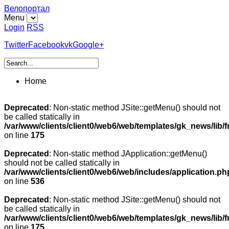
Велопортал
Menu
Login
RSS
Twitter
Facebook
vk
Google+
Home
Deprecated
: Non-static method JSite::getMenu() should not
be called statically in
/var/www/clients/client0/web6/web/templates/gk_news/lib/
on line
175
Deprecated
: Non-static method JApplication::getMenu()
should not be called statically in
/var/www/clients/client0/web6/web/includes/application.ph
on line
536
Deprecated
: Non-static method JSite::getMenu() should not
be called statically in
/var/www/clients/client0/web6/web/templates/gk_news/lib/
on line
175