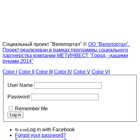
Социальный проект "Велопортал" ©
ОО "Велопортал".
Проект реализован в рамках программы социального
партнерства компании МЕТИНВЕСТ "Город - нашими
руками 2014"
Color I
Color II
Color III
Color IV
Color V
Color VI
User Name
Password
Remember Me
Log in with Facebook
fb icon
Forgot your password?