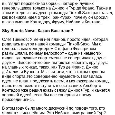
выглядит перспектива борьбы четвёрки лучших
генеральщиков только на Джиро и Тур де Франс. Также в
этом интервью владелец команды Tinkoff-Saxo рассказал,
как возникла идея о трёх Гран-турах, почему он бросил
вызов именно Контадору, Фруму, Нибали и Кинтане.
Sky Sports News: Каков Ваш план?
Олег Тиньков: У меня нет планов, просто идея, которая
родилась внутри нашей команды Tinkoff-Saxo. Мы с
генеральным менеджером Стефано Фельтрином
размышляли, почему велоспорт – один из немногих
видов, где лучшие спортсмены не соперничают друг с
другом. Вместо этого они пытаются избегать друг друга
на главных гонках, таких, как Тур де Франс, Джиро
д’Италия и Вуэльта. Мы считаем, что в таком крупном
виде спорта это совершенно неуместно. Появилась
идея, не план, предложить всем, и менеджерам команд,
шанс всем вместе вступить в состязание. Альберто
Контадор уже решил ехать связку Джиро+Тур, и кажется
хорошей идеей, если бы все соперники к нему
присоединились.
В этом году было много дискуссий по поводу того, кто
является сильнейшим. Это Нибали, выигравший Тур?