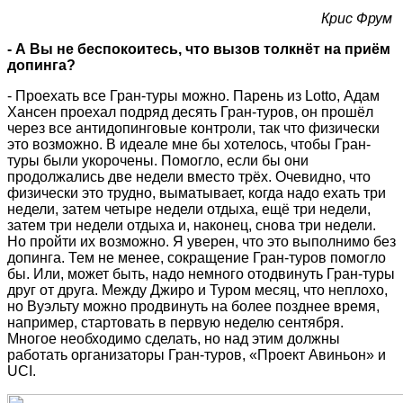
Крис Фрум
- А Вы не беспокоитесь, что вызов толкнёт на приём
допинга?
- Проехать все Гран-туры можно. Парень из Lotto, Адам
Хансен проехал подряд десять Гран-туров, он прошёл
через все антидопинговые контроли, так что физически
это возможно. В идеале мне бы хотелось, чтобы Гран-
туры были укорочены. Помогло, если бы они
продолжались две недели вместо трёх. Очевидно, что
физически это трудно, выматывает, когда надо ехать три
недели, затем четыре недели отдыха, ещё три недели,
затем три недели отдыха и, наконец, снова три недели.
Но пройти их возможно. Я уверен, что это выполнимо без
допинга. Тем не менее, сокращение Гран-туров помогло
бы. Или, может быть, надо немного отодвинуть Гран-туры
друг от друга. Между Джиро и Туром месяц, что неплохо,
но Вуэльту можно продвинуть на более позднее время,
например, стартовать в первую неделю сентября.
Многое необходимо сделать, но над этим должны
работать организаторы Гран-туров, «Проект Авиньон» и
UCI.