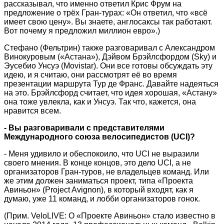
рассказывал, что именно ответил Крис Фрум на
предложение о трёх Гран-турах: «Он ответил, что «всё
имеет свою цену». Вы знаете, англосаксы так работают.
Вот почему я предложил миллион евро».)
Стефано (Фельтрин) также разговаривал с Александром
Винокуровым («Астана»), Дэйвом Брэйлсфордом (Sky) и
Эусебио Унсуэ (Movistar). Они все готовы обсуждать эту
идею, и я считаю, они рассмотрят её во время
презентации маршрута Тур де Франс. Давайте надеяться
на это. Брэйлсфорд считает, что идея хорошая, «Астану»
она тоже увлекла, как и Унсуэ. Так что, кажется, она
нравится всем.
- Вы разговаривали с представителями
Международного союза велосипедистов (UCI)?
- Меня удивило и обеспокоило, что UCI не выразили
своего мнения. В конце концов, это дело UCI, а не
организаторов Гран-туров, не владельцев команд. Или
же этим должен заниматься проект, типа «Проекта
Авиньон» (Project Avignon), в который входят, как я
думаю, уже 11 команд, и лобби организаторов гонок.
(Прим. VeloLIVE: О «Проекте Авиньон» стало известно в