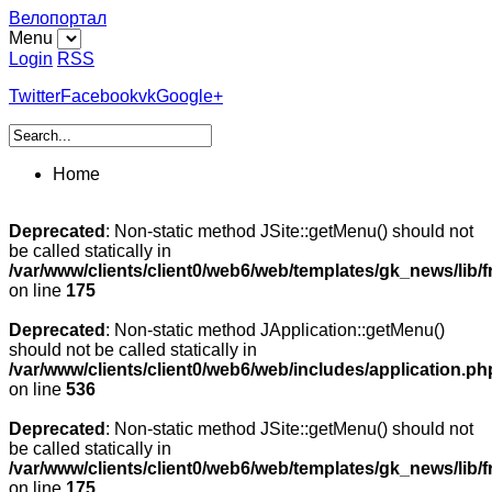
Велопортал
Menu
Login
RSS
Twitter
Facebook
vk
Google+
Home
Deprecated
: Non-static method JSite::getMenu() should not
be called statically in
/var/www/clients/client0/web6/web/templates/gk_news/lib/
on line
175
Deprecated
: Non-static method JApplication::getMenu()
should not be called statically in
/var/www/clients/client0/web6/web/includes/application.ph
on line
536
Deprecated
: Non-static method JSite::getMenu() should not
be called statically in
/var/www/clients/client0/web6/web/templates/gk_news/lib/
on line
175