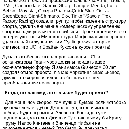
начале 2014 года. 13 профессиональных команд - Belkin,
BMC, Cannondale, Garmin-Sharp, Lampre-Merida, Lotto
Belisol, Movistar, Omega Pharma-Quick Step, Orica-
GreenEdge, Giant-Shimano, Sky, Tinkoff-Saxo и Trek
Factory Racing) создали группу, чтобы изменить структуру
спорта, уделить внимание коммерческому управлению
спортом ради увеличения прибыли. Проект прежде всего
интересуют гонки Мирового тура. Информацию о проекте
удалось найти журналистам Cyclingnews, которые
считают, что UCI и Брайан Куксон в курсе проекта).
Думаю, особенно этот вопрос касается UCI, а
организаторы Гран-туров должны придать идее
окончательную форму. Я занимаюсь бизнесом 30 лет,
создал четыре проекта, я знаю маркетинг, знаю бизнес,
думаю, это хорошая идея, чтобы начать с неё
преобразование велоспорта.
- Когда, по-вашему, этот вызов будет принят?
- Для меня, чем скорее, тем лучше. Думаю, если четвёрка
лучших сделает дубль Джиро и Тур, то значимость
победы будет огромной. Альберто Контадор уже
подтвердил, что едет Джиро и Тур, так почему бы Крису
Фруму, Наиро Кинтане и Винченцо Нибали не
присоединиться к нему? Это было бы прекрасно.