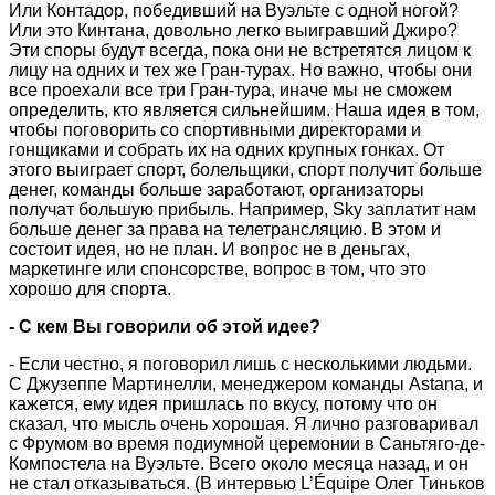
Или Контадор, победивший на Вуэльте с одной ногой?
Или это Кинтана, довольно легко выигравший Джиро?
Эти споры будут всегда, пока они не встретятся лицом к
лицу на одних и тех же Гран-турах. Но важно, чтобы они
все проехали все три Гран-тура, иначе мы не сможем
определить, кто является сильнейшим. Наша идея в том,
чтобы поговорить со спортивными директорами и
гонщиками и собрать их на одних крупных гонках. От
этого выиграет спорт, болельщики, спорт получит больше
денег, команды больше заработают, организаторы
получат большую прибыль. Например, Sky заплатит нам
больше денег за права на телетрансляцию. В этом и
состоит идея, но не план. И вопрос не в деньгах,
маркетинге или спонсорстве, вопрос в том, что это
хорошо для спорта.
- С кем Вы говорили об этой идее?
- Если честно, я поговорил лишь с несколькими людьми.
С Джузеппе Мартинелли, менеджером команды Astana, и
кажется, ему идея пришлась по вкусу, потому что он
сказал, что мысль очень хорошая. Я лично разговаривал
с Фрумом во время подиумной церемонии в Саньтяго-де-
Компостела на Вуэльте. Всего около месяца назад, и он
не стал отказываться. (В интервью L’Équipe Олег Тиньков