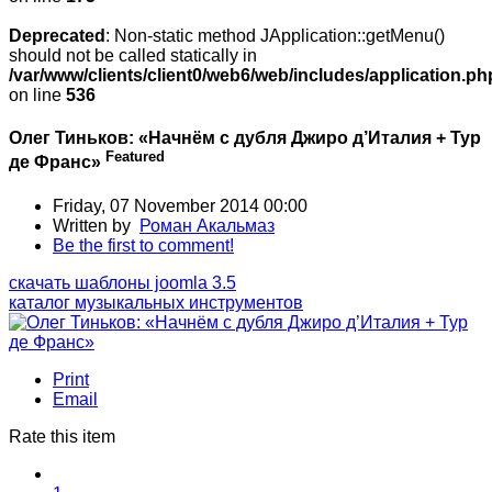
Deprecated
: Non-static method JApplication::getMenu()
should not be called statically in
/var/www/clients/client0/web6/web/includes/application.ph
on line
536
Олег Тиньков: «Начнём с дубля Джиро д’Италия + Тур
Featured
де Франс»
Friday, 07 November 2014 00:00
Written by
Роман Акальмаз
Be the first to comment!
скачать шаблоны joomla 3.5
каталог музыкальных инструментов
Print
Email
Rate this item