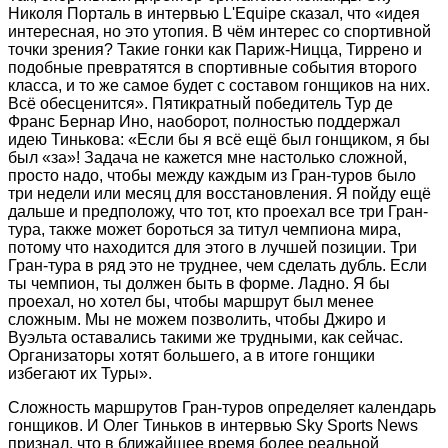
Николя Порталь в интервью L'Equipe сказал, что «идея
интересная, но это утопия. В чём интерес со спортивной
точки зрения? Такие гонки как Париж-Ницца, Тиррено и
подобные превратятся в спортивные события второго
класса, и то же самое будет с составом гонщиков на них.
Всё обесценится». Пятикратный победитель Тур де
Франс Бернар Ино, наоборот, полностью поддержал
идею Тинькова: «Если бы я всё ещё был гонщиком, я бы
был «за»! Задача не кажется мне настолько сложной,
просто надо, чтобы между каждым из Гран-туров было
три недели или месяц для восстановления. Я пойду ещё
дальше и предположу, что тот, кто проехал все три Гран-
тура, также может бороться за титул чемпиона мира,
потому что находится для этого в лучшей позиции. Три
Гран-тура в ряд это не труднее, чем сделать дубль. Если
ты чемпион, ты должен быть в форме. Ладно. Я бы
проехал, но хотел бы, чтобы маршрут был менее
сложным. Мы не можем позволить, чтобы Джиро и
Вуэльта оставались такими же трудными, как сейчас.
Организаторы хотят большего, а в итоге гонщики
избегают их Туры».
Сложность маршрутов Гран-туров определяет календарь
гонщиков. И Олег Тиньков в интервью Sky Sports News
признал, что в ближайшее время более реальной