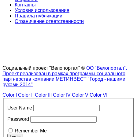
Контакты
Условия использования
Правила публикации
Ограничение ответственности
Социальный проект "Велопортал" ©
ОО "Велопортал".
Проект реализован в рамках программы социального
партнерства компании МЕТИНВЕСТ "Город - нашими
руками 2014"
Color I
Color II
Color III
Color IV
Color V
Color VI
User Name
Password
Remember Me