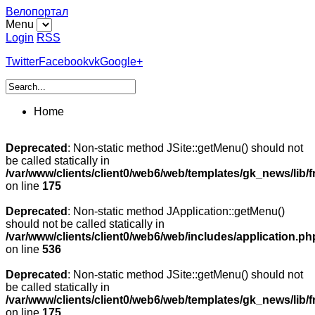
Велопортал
Menu
Login
RSS
Twitter
Facebook
vk
Google+
Home
Deprecated
: Non-static method JSite::getMenu() should not
be called statically in
/var/www/clients/client0/web6/web/templates/gk_news/lib/
on line
175
Deprecated
: Non-static method JApplication::getMenu()
should not be called statically in
/var/www/clients/client0/web6/web/includes/application.ph
on line
536
Deprecated
: Non-static method JSite::getMenu() should not
be called statically in
/var/www/clients/client0/web6/web/templates/gk_news/lib/
on line
175