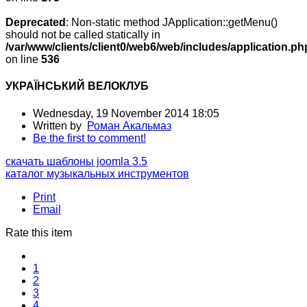
Deprecated
: Non-static method JApplication::getMenu()
should not be called statically in
/var/www/clients/client0/web6/web/includes/application.ph
on line
536
УКРАЇНСЬКИЙ ВЕЛОКЛУБ
Wednesday, 19 November 2014 18:05
Written by
Роман Акальмаз
Be the first to comment!
скачать шаблоны joomla 3.5
каталог музыкальных инструментов
Print
Email
Rate this item
1
2
3
4