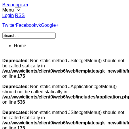
Велопортал
Menu
Login
RSS
Twitter
Facebook
vk
Google+
Home
Deprecated
: Non-static method JSite::getMenu() should not
be called statically in
/var/www/clients/client0/web6/web/templates/gk_news/lib/
on line
175
Deprecated
: Non-static method JApplication::getMenu()
should not be called statically in
/var/www/clients/client0/web6/web/includes/application.ph
on line
536
Deprecated
: Non-static method JSite::getMenu() should not
be called statically in
/var/www/clients/client0/web6/web/templates/gk_news/lib/
on line
175