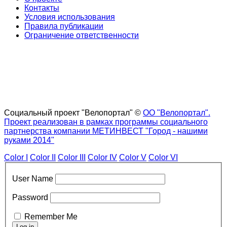
Контакты
Условия использования
Правила публикации
Ограничение ответственности
Социальный проект "Велопортал" ©
ОО "Велопортал".
Проект реализован в рамках программы социального
партнерства компании МЕТИНВЕСТ "Город - нашими
руками 2014"
Color I
Color II
Color III
Color IV
Color V
Color VI
User Name
Password
Remember Me