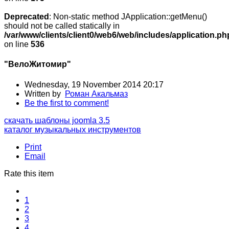
Deprecated
: Non-static method JApplication::getMenu()
should not be called statically in
/var/www/clients/client0/web6/web/includes/application.ph
on line
536
"ВелоЖитомир"
Wednesday, 19 November 2014 20:17
Written by
Роман Акальмаз
Be the first to comment!
скачать шаблоны joomla 3.5
каталог музыкальных инструментов
Print
Email
Rate this item
1
2
3
4