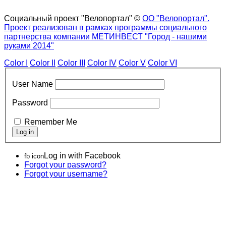
Социальный проект "Велопортал" ©
ОО "Велопортал".
Проект реализован в рамках программы социального
партнерства компании МЕТИНВЕСТ "Город - нашими
руками 2014"
Color I
Color II
Color III
Color IV
Color V
Color VI
User Name
Password
Remember Me
Log in with Facebook
fb icon
Forgot your password?
Forgot your username?