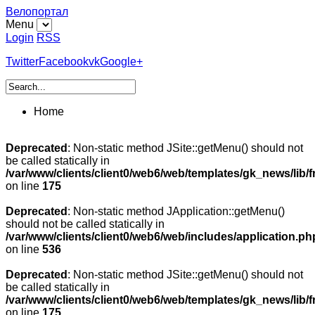
Велопортал
Menu
Login
RSS
Twitter
Facebook
vk
Google+
Home
Deprecated
: Non-static method JSite::getMenu() should not
be called statically in
/var/www/clients/client0/web6/web/templates/gk_news/lib/
on line
175
Deprecated
: Non-static method JApplication::getMenu()
should not be called statically in
/var/www/clients/client0/web6/web/includes/application.ph
on line
536
Deprecated
: Non-static method JSite::getMenu() should not
be called statically in
/var/www/clients/client0/web6/web/templates/gk_news/lib/
on line
175