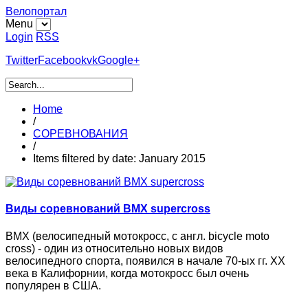
Велопортал
Menu
Login
RSS
Twitter
Facebook
vk
Google+
Home
/
СОРЕВНОВАНИЯ
/
Items filtered by date: January 2015
Виды соревнований BMX supercross
BMX (велосипедный мотокросс, с англ. bicycle moto
cross) - один из относительно новых видов
велосипедного спорта, появился в начале 70-ых гг. ХХ
века в Калифорнии, когда мотокросс был очень
популярен в США.