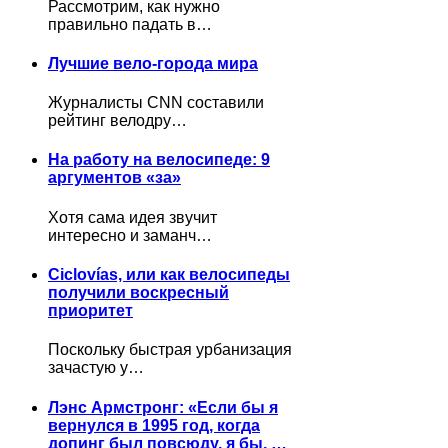
Рассмотрим, как нужно
правильно падать в…
Лучшие вело-города мира
Журналисты CNN составили
рейтинг велодру…
На работу на велосипеде: 9
аргументов «за»
Хотя сама идея звучит
интересно и заманч…
Ciclovías, или как велосипеды
получили воскресный
приоритет
Поскольку быстрая урбанизация
зачастую у…
Лэнс Армстронг: «Если бы я
вернулся в 1995 год, когда
допинг был повсюду, я бы, …