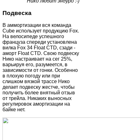
Нико любит эндуро :-)
Подвеска
В аммортизации вся команда
Cube использует продукцию Fox.
На велосипеде успешного
француза спереди установлена
вилка Fox 34 Float CTD, сзади -
аморт Float CTD. Свою подвеску
Нико настраивает на сег 25%,
варьируя его, разумеется, в
зависимости от гонки. Особенно
в плохую погоду или при
слишком вязкой трассе Нико
делает подвеску жестче, чтобы
получить более внятный отзыв
от трейла. Никаких выносных
регулировок амортизации на
байке нет.