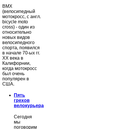
BMX
(велосипедный
мотокросс, с англ.
bicycle moto
cross) - один из
относительно
новых видов
велосипедного
спорта, появился
в начале 70-ых гг.
ХХ века в
Калифорнии,
когда мотокросс
был очень
популярен в
США.
Пять
грехов
велокурьера
Сегодня
мы
поговорим