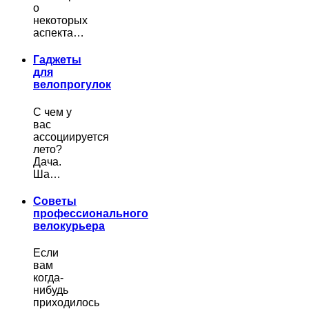
о
некоторых
аспекта…
Гаджеты
для
велопрогулок
С чем у
вас
ассоциируется
лето?
Дача.
Ша…
Советы
профессионального
велокурьера
Если
вам
когда-
нибудь
приходилось