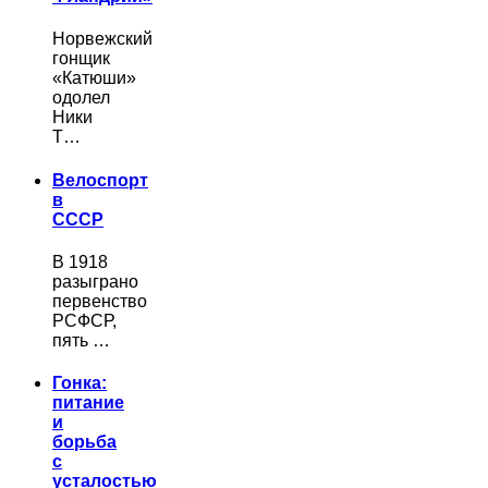
Норвежский
гонщик
«Катюши»
одолел
Ники
Т…
Велоспорт
в
СССР
В 1918
разыграно
первенство
РСФСР,
пять …
Гонка:
питание
и
борьба
с
усталостью