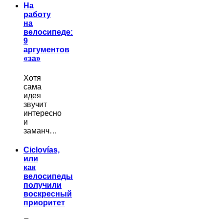
На
работу
на
велосипеде:
9
аргументов
«за»
Хотя
сама
идея
звучит
интересно
и
заманч…
Ciclovías,
или
как
велосипеды
получили
воскресный
приоритет