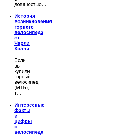
девяностые…
История
возникновения
горного
велосипеда
от
Чарли
Келли
Если
вы
купили
горный
велосипед
(МТБ),
т…
Интересные
факты
и
цифры
о
велосипеде