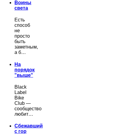
Воины
света
Есть
способ
не
просто
быть
заметным,
а б…
На
порядок
"выше"
Black
Label
Bike
Club —
сообщество
любит…
Сбежавший
с гор