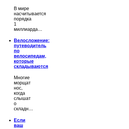
В мире
насчитывается
порядка
1
миллиарда…
Велосложение:
путеводитель
по
велосипедам,
которые
складываются
Многие
морщат
нос,
когда
слышат
о
складн…
Если
ваш