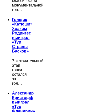
классической
монументальной
гон…
Гонщик
«Катюши»
Хоаким
Родригес
выиграл
«Тур
Страны
Басков»
Заключительный
этап
гонки
остался
за
гол…
Александр
Кристофф
выиграл
«Тур
Фландрии»