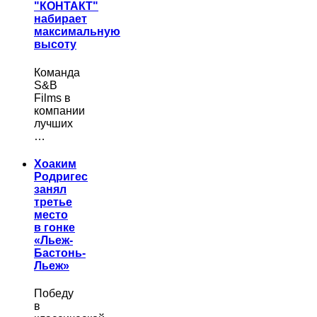
"КОНТАКТ"
набирает
максимальную
высоту
Команда
S&B
Films в
компании
лучших
…
Хоаким
Родригес
занял
третье
место
в гонке
«Льеж-
Бастонь-
Льеж»
Победу
в