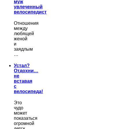
муж
увлеченный
велосипедист
Отношения
между
любящей
женой
и
заядлым
…
Устал?
Отдохни…
не
вставая
с
велосипеда!
Это
чудо
может
показаться
огромной
детск…