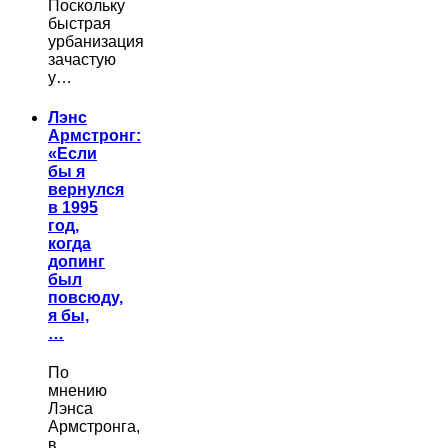
Поскольку
быстрая
урбанизация
зачастую
у…
Лэнс
Армстронг:
«Если
бы я
вернулся
в 1995
год,
когда
допинг
был
повсюду,
я бы,
…
По
мнению
Лэнса
Армстронга,
в