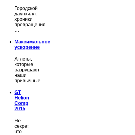
Городской
даунхилл:
хроники
превращения
…
Максимальное
ускорение
Атлеты,
которые
разрушают
наши
привычные…
GT
Helion
Comp
2015
Не
секрет,
что