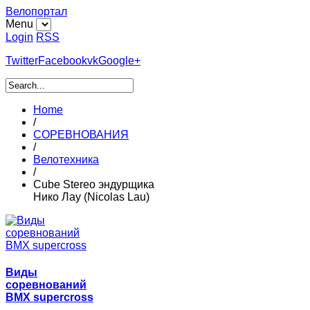
Велопортал
Menu
Login
RSS
Twitter
Facebook
vk
Google+
Home
/
СОРЕВНОВАНИЯ
/
Велотехника
/
Cube Stereo эндурщика
Нико Лау (Nicolas Lau)
Виды
соревнований
BMX supercross