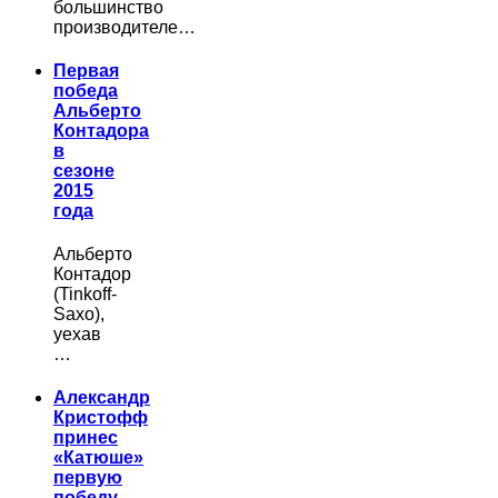
большинство
производителе…
Первая
победа
Альберто
Контадора
в
сезоне
2015
года
Альберто
Контадор
(Tinkoff-
Saxo),
уехав
…
Александр
Кристофф
принес
«Катюше»
первую
победу