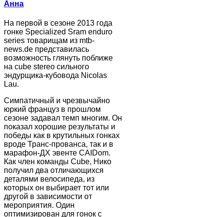
Анна
На первой в сезоне 2013 года
гонке Specialized Sram enduro
series товарищам из mtb-
news.de представилась
возможность глянуть поближе
на cube stereo сильного
эндурщика-кубовода Nicolas
Lau.
Симпатичный и чрезвычайно
юркий француз в прошлом
сезоне задавал темп многим. Он
показал хорошие результаты и
победы как в крутильных гонках
вроде Транс-прованса, так и в
марафон-ДХ эвенте CAIDom.
Как член команды Cube, Нико
получил два отличающихся
деталями велосипеда, из
которых он выбирает тот или
другой в зависимости от
мероприятия. Один
оптимизирован для гонок с