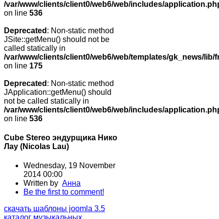
/var/www/clients/client0/web6/web/includes/application.ph
on line
536
Deprecated
: Non-static method
JSite::getMenu() should not be
called statically in
/var/www/clients/client0/web6/web/templates/gk_news/lib/
on line
175
Deprecated
: Non-static method
JApplication::getMenu() should
not be called statically in
/var/www/clients/client0/web6/web/includes/application.ph
on line
536
Cube Stereo эндурщика Нико
Лау (Nicolas Lau)
Wednesday, 19 November
2014 00:00
Written by
Анна
Be the first to comment!
скачать шаблоны joomla 3.5
каталог музыкальных