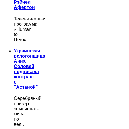
Рэйчел
Афертон
Телевизионная
программа
«Human
to
Hero»…
Украинская
велогонщица
Анна
Соловей
подписала
контракт
с
"Астаной"
Серебряный
призер
чемпионата
мира
по
вел…