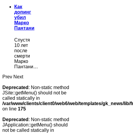
Как
допинг
убил
Марко
Пантани
Спустя
10 лет
после
смерти
Марко
Пантани…
Prev
Next
Deprecated
: Non-static method
JSite::getMenu() should not be
called statically in
/var/www/clients/client0/web6/web/templates/gk_news/lib/
on line
175
Deprecated
: Non-static method
JApplication::getMenu() should
not be called statically in