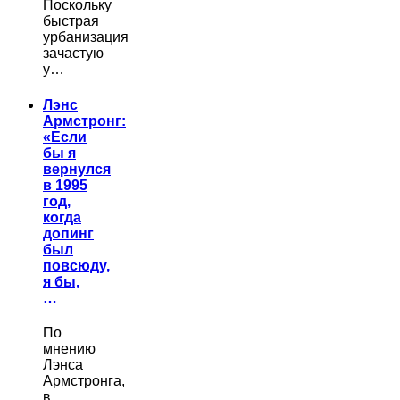
Поскольку
быстрая
урбанизация
зачастую
у…
Лэнс
Армстронг:
«Если
бы я
вернулся
в 1995
год,
когда
допинг
был
повсюду,
я бы,
…
По
мнению
Лэнса
Армстронга,
в