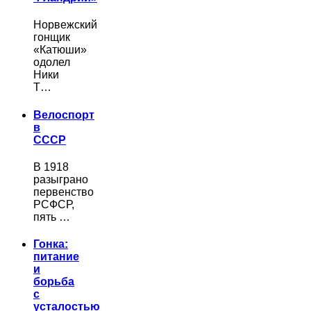
Норвежский
гонщик
«Катюши»
одолел
Ники
Т…
Велоспорт
в
СССР
В 1918
разыграно
первенство
РСФСР,
пять …
Гонка:
питание
и
борьба
с
усталостью