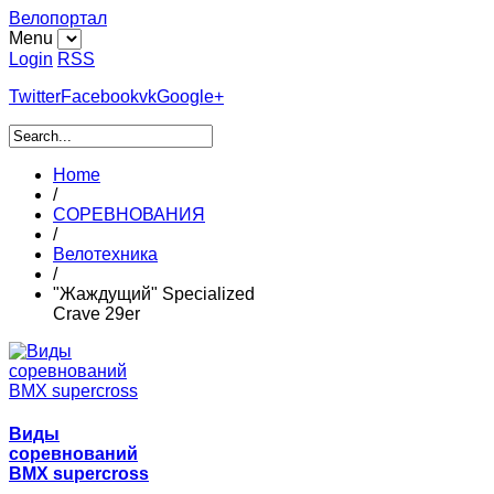
Велопортал
Menu
Login
RSS
Twitter
Facebook
vk
Google+
Home
/
СОРЕВНОВАНИЯ
/
Велотехника
/
"Жаждущий" Specialized
Crave 29er
Виды
соревнований
BMX supercross