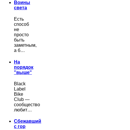
Воины
света
Есть
способ
не
просто
быть
заметным,
а б…
На
порядок
"выше"
Black
Label
Bike
Club —
сообщество
любит…
Сбежавший
с гор