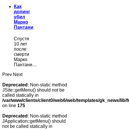
Как
допинг
убил
Марко
Пантани
Спустя
10 лет
после
смерти
Марко
Пантани…
Prev
Next
Deprecated
: Non-static method
JSite::getMenu() should not be
called statically in
/var/www/clients/client0/web6/web/templates/gk_news/lib/
on line
175
Deprecated
: Non-static method
JApplication::getMenu() should
not be called statically in