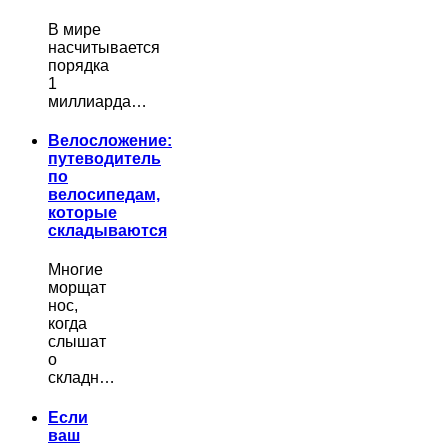
В мире
насчитывается
порядка
1
миллиарда…
Велосложение:
путеводитель
по
велосипедам,
которые
складываются
Многие
морщат
нос,
когда
слышат
о
складн…
Если
ваш