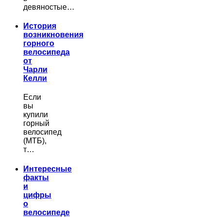
девяностые…
История
возникновения
горного
велосипеда
от
Чарли
Келли
Если
вы
купили
горный
велосипед
(МТБ),
т…
Интересные
факты
и
цифры
о
велосипеде