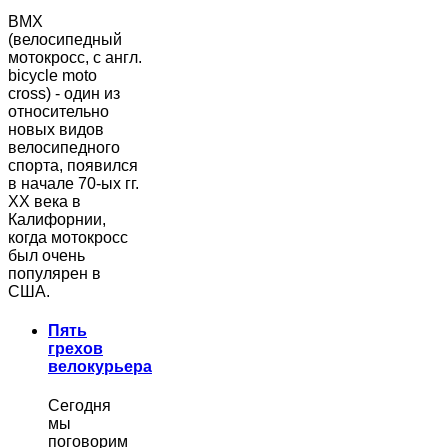
BMX
(велосипедный
мотокросс, с англ.
bicycle moto
cross) - один из
относительно
новых видов
велосипедного
спорта, появился
в начале 70-ых гг.
ХХ века в
Калифорнии,
когда мотокросс
был очень
популярен в
США.
Пять
грехов
велокурьера
Сегодня
мы
поговорим