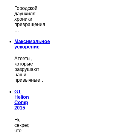
Городской
даунхилл:
хроники
превращения
…
Максимальное
ускорение
Атлеты,
которые
разрушают
наши
привычные…
GT
Helion
Comp
2015
Не
секрет,
что