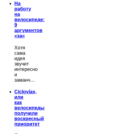
На
работу
на
велосипеде:
9
аргументов
«за»
Хотя
сама
идея
звучит
интересно
и
заманч…
Ciclovías,
или
как
велосипеды
получили
воскресный
приоритет