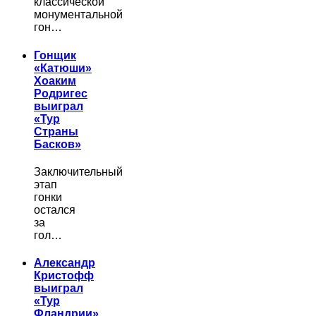
классической
монументальной
гон…
Гонщик
«Катюши»
Хоаким
Родригес
выиграл
«Тур
Страны
Басков»
Заключительный
этап
гонки
остался
за
гол…
Александр
Кристофф
выиграл
«Тур
Фландрии»