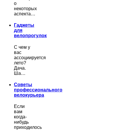
о
некоторых
аспекта…
Гаджеты
для
велопрогулок
С чем у
вас
ассоциируется
лето?
Дача.
Ша…
Советы
профессионального
велокурьера
Если
вам
когда-
нибудь
приходилось