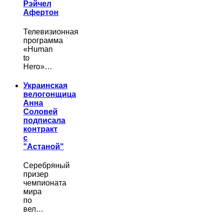
Рэйчел
Афертон
Телевизионная
программа
«Human
to
Hero»…
Украинская
велогонщица
Анна
Соловей
подписала
контракт
с
"Астаной"
Серебряный
призер
чемпионата
мира
по
вел…