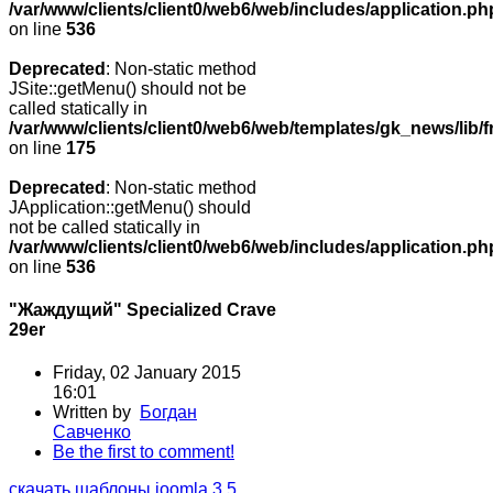
/var/www/clients/client0/web6/web/includes/application.ph
on line
536
Deprecated
: Non-static method
JSite::getMenu() should not be
called statically in
/var/www/clients/client0/web6/web/templates/gk_news/lib/
on line
175
Deprecated
: Non-static method
JApplication::getMenu() should
not be called statically in
/var/www/clients/client0/web6/web/includes/application.ph
on line
536
"Жаждущий" Specialized Crave
29er
Friday, 02 January 2015
16:01
Written by
Богдан
Савченко
Be the first to comment!
скачать шаблоны joomla 3.5