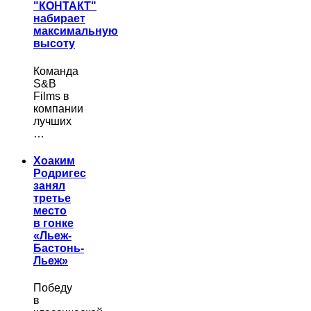
"КОНТАКТ"
набирает
максимальную
высоту
Команда
S&B
Films в
компании
лучших
…
Хоаким
Родригес
занял
третье
место
в гонке
«Льеж-
Бастонь-
Льеж»
Победу
в