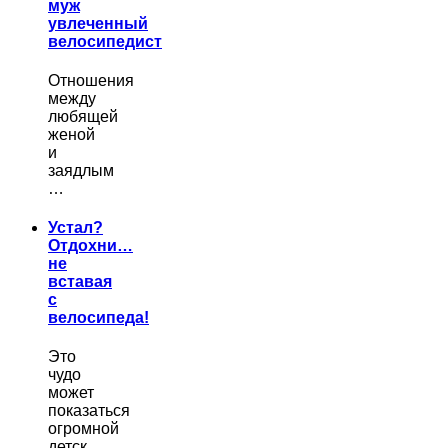
муж
увлеченный
велосипедист
Отношения
между
любящей
женой
и
заядлым
…
Устал?
Отдохни…
не
вставая
с
велосипеда!
Это
чудо
может
показаться
огромной
детск…