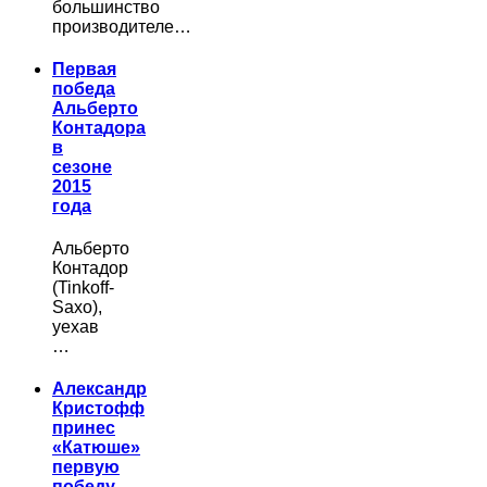
большинство
производителе…
Первая
победа
Альберто
Контадора
в
сезоне
2015
года
Альберто
Контадор
(Tinkoff-
Saxo),
уехав
…
Александр
Кристофф
принес
«Катюше»
первую
победу