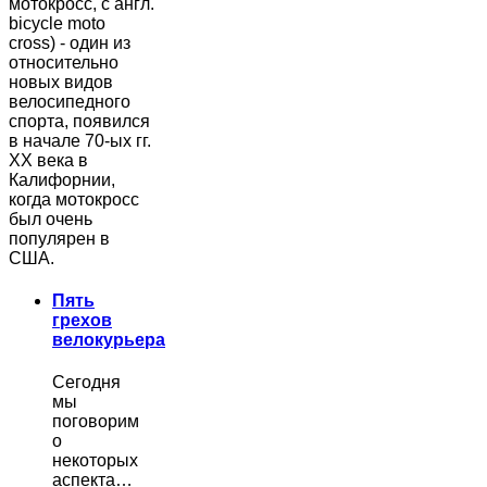
мотокросс, с англ.
bicycle moto
cross) - один из
относительно
новых видов
велосипедного
спорта, появился
в начале 70-ых гг.
ХХ века в
Калифорнии,
когда мотокросс
был очень
популярен в
США.
Пять
грехов
велокурьера
Сегодня
мы
поговорим
о
некоторых
аспекта…