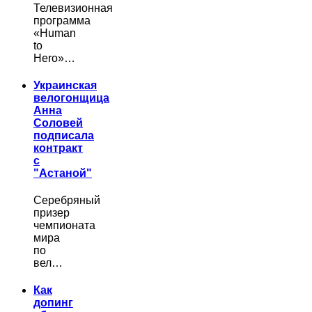
Телевизионная
программа
«Human
to
Hero»…
Украинская
велогонщица
Анна
Соловей
подписала
контракт
с
"Астаной"
Серебряный
призер
чемпионата
мира
по
вел…
Как
допинг