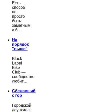
Есть
способ
не
просто
быть
заметным,
а б…
На
порядок
"выше"
Black
Label
Bike
Club —
сообщество
любит…
Сбежавший
с гор
Городской
даунхилл: