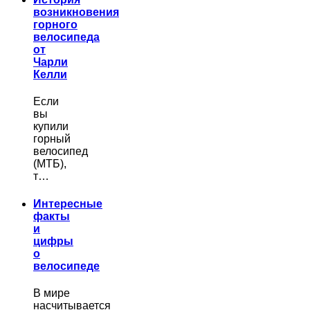
возникновения
горного
велосипеда
от
Чарли
Келли
Если
вы
купили
горный
велосипед
(МТБ),
т…
Интересные
факты
и
цифры
о
велосипеде
В мире
насчитывается