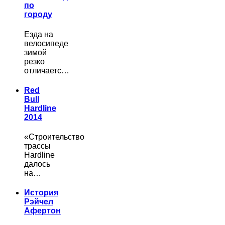
по
городу
Езда на
велосипеде
зимой
резко
отличаетс…
Red
Bull
Hardline
2014
«Строительство
трассы
Hardline
далось
на…
История
Рэйчел
Афертон