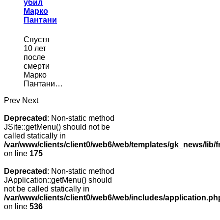
убил
Марко
Пантани
Спустя
10 лет
после
смерти
Марко
Пантани…
Prev
Next
Deprecated
: Non-static method
JSite::getMenu() should not be
called statically in
/var/www/clients/client0/web6/web/templates/gk_news/lib/
on line
175
Deprecated
: Non-static method
JApplication::getMenu() should
not be called statically in
/var/www/clients/client0/web6/web/includes/application.ph
on line
536