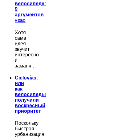
велосипеде:
9
аргументов
«за»
Хотя
сама
идея
звучит
интересно
и
заманч…
Ciclovías,
или
как
велосипеды
получили
воскресный
приоритет
Поскольку
быстрая
урбанизация