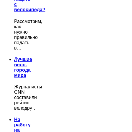
с
велосипеда?
Рассмотрим,
как
нужно
правильно
падать
в…
Лучшие
вело-
города
мира
Журналисты
CNN
составили
рейтинг
велодру…
На
работу
на