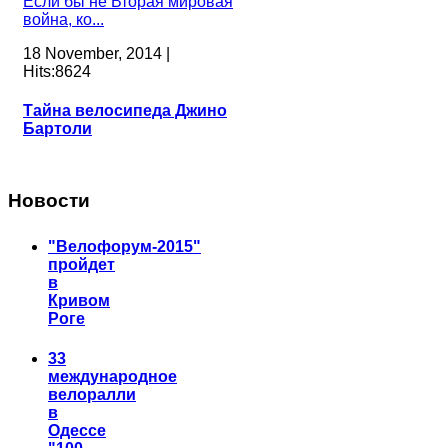
Если бы не Вторая мировая
война, ко...
18 November, 2014 |
Hits:8624
Тайна велосипеда Джино
Бартоли
Новости
"Велофорум-2015"
пройдет
в
Кривом
Роге
33
международное
велоралли
в
Одессе