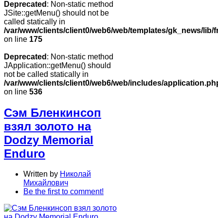
Deprecated
: Non-static method
JSite::getMenu() should not be
called statically in
/var/www/clients/client0/web6/web/templates/gk_news/lib/
on line
175
Deprecated
: Non-static method
JApplication::getMenu() should
not be called statically in
/var/www/clients/client0/web6/web/includes/application.ph
on line
536
Сэм Бленкинсоп
взял золото на
Dodzy Memorial
Enduro
Written by
Николай
Михайлович
Be the first to comment!