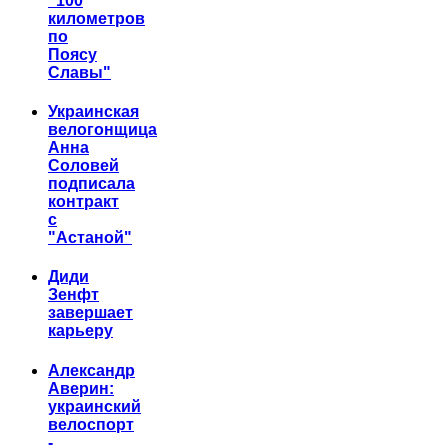
"100
километров
по
Поясу
Славы"
Украинская
велогонщица
Анна
Соловей
подписала
контракт
с
"Астаной"
Диди
Зенфт
завершает
карьеру
Александр
Аверин:
украинский
велоспорт
-