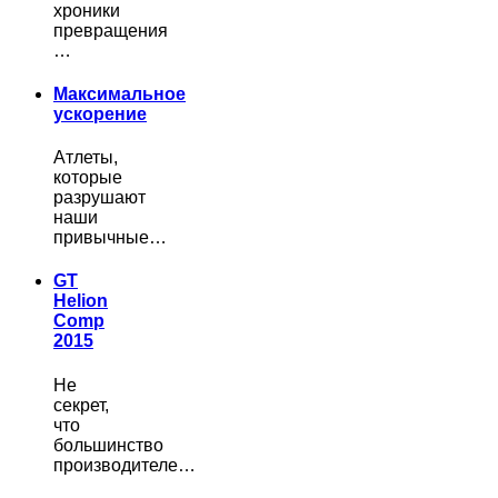
хроники
превращения
…
Максимальное
ускорение
Атлеты,
которые
разрушают
наши
привычные…
GT
Helion
Comp
2015
Не
секрет,
что
большинство
производителе…