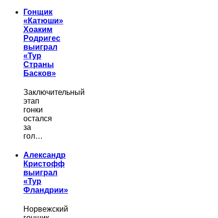
Гонщик
«Катюши»
Хоаким
Родригес
выиграл
«Тур
Страны
Басков»
Заключительный
этап
гонки
остался
за
гол…
Александр
Кристофф
выиграл
«Тур
Фландрии»
Норвежский
гонщик