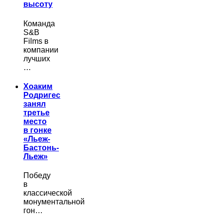
высоту
Команда
S&B
Films в
компании
лучших
…
Хоаким
Родригес
занял
третье
место
в гонке
«Льеж-
Бастонь-
Льеж»
Победу
в
классической
монументальной
гон…