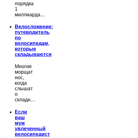
порядка
1
миллиарда…
Велосложение:
путеводитель
по
велосипедам,
которые
складываются
Многие
морщат
нос,
когда
слышат
о
складн…
Если
ваш
муж
увлеченный
велосипедист