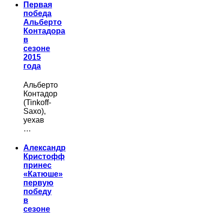
Первая
победа
Альберто
Контадора
в
сезоне
2015
года
Альберто
Контадор
(Tinkoff-
Saxo),
уехав
…
Александр
Кристофф
принес
«Катюше»
первую
победу
в
сезоне