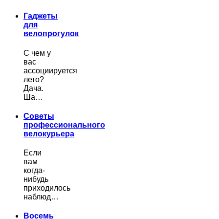
Гаджеты
для
велопрогулок
С чем у
вас
ассоциируется
лето?
Дача.
Ша…
Советы
профессионального
велокурьера
Если
вам
когда-
нибудь
приходилось
наблюд…
Восемь