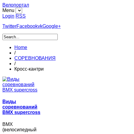
Велопортал
Menu
Login
RSS
Twitter
Facebook
vk
Google+
Home
/
СОРЕВНОВАНИЯ
/
Кросс-кантри
Виды
соревнований
BMX supercross
BMX
(велосипедный