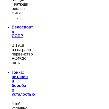
«Катюши»
одолел
Ники
Т…
Велоспорт
в
СССР
В 1918
разыграно
первенство
РСФСР,
пять …
Гонка:
питание
и
борьба
с
усталостью
Чтобы
успешно