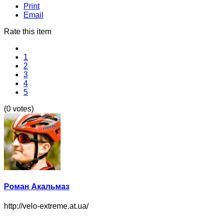
Print
Email
Rate this item
1
2
3
4
5
(0 votes)
Роман Акальмаз
http://velo-extreme.at.ua/