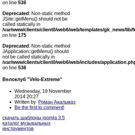
on line
536
Deprecated
: Non-static method
JSite::getMenu() should not be
called statically in
/var/www/clients/client0/web6/web/templates/gk_news/lib/
on line
175
Deprecated
: Non-static method
JApplication::getMenu() should
not be called statically in
/var/www/clients/client0/web6/web/includes/application.ph
on line
536
Велоклуб "Velo-Extreme"
Wednesday, 19 November
2014 20:27
Written by
Роман Акальмаз
Be the first to comment!
скачать шаблоны joomla 3.5
каталог музыкальных
инструментов