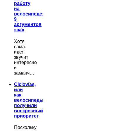
работу
на
велосипеде:
9
аргументов
«за»
Хотя
сама
идея
звучит
интересно
и
заманч…
Ciclovías,
или
как
велосипеды
получили
воскресный
приоритет
Поскольку