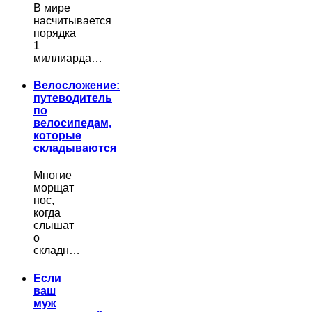
В мире
насчитывается
порядка
1
миллиарда…
Велосложение:
путеводитель
по
велосипедам,
которые
складываются
Многие
морщат
нос,
когда
слышат
о
складн…
Если
ваш
муж