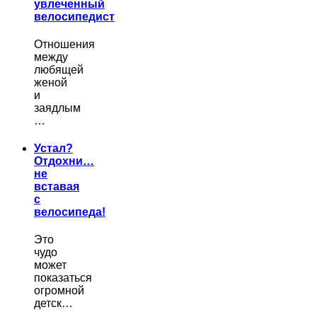
увлеченный
велосипедист
Отношения
между
любящей
женой
и
заядлым
…
Устал?
Отдохни…
не
вставая
с
велосипеда!
Это
чудо
может
показаться
огромной
детск…