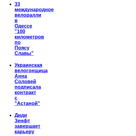
33
международное
велоралли
в
Одессе
"100
километров
по
Поясу
Славы"
Украинская
велогонщица
Анна
Соловей
подписала
контракт
с
"Астаной"
Диди
Зенфт
завершает
карьеру