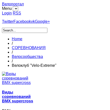
Велопортал
Menu
Login
RSS
Twitter
Facebook
vk
Google+
Home
/
СОРЕВНОВАНИЯ
/
Велосообщества
/
Велоклуб "Velo-Extreme"
Виды
соревнований
BMX supercross