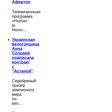
Афертон
Телевизионная
программа
«Human
to
Hero»…
Украинская
велогонщица
Анна
Соловей
подписала
контракт
с
"Астаной"
Серебряный
призер
чемпионата
мира
по
вел…