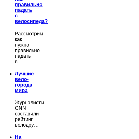
правильно
падать
с
велосипеда?
Рассмотрим,
как
нужно
правильно
падать
в…
Лучшие
вело-
города
мира
Журналисты
CNN
составили
рейтинг
велодру…
На