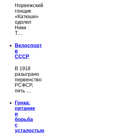
Норвежский
гонщик
«Катюши»
одолел
Ники
Т…
Велоспорт
в
СССР
В 1918
разыграно
первенство
РСФСР,
пять …
Гонка:
питание
и
борьба
с
усталостью