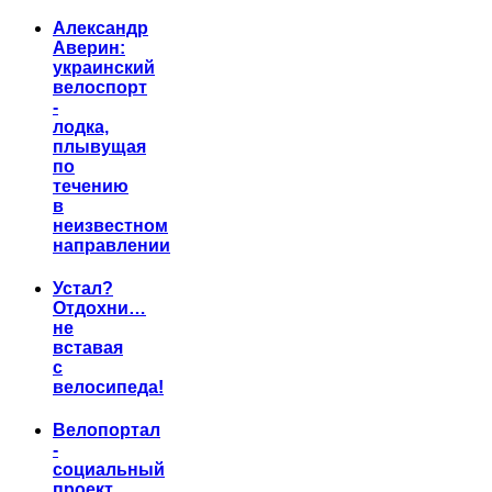
Александр
Аверин:
украинский
велоспорт
-
лодка,
плывущая
по
течению
в
неизвестном
направлении
Устал?
Отдохни…
не
вставая
с
велосипеда!
Велопортал
-
социальный
проект