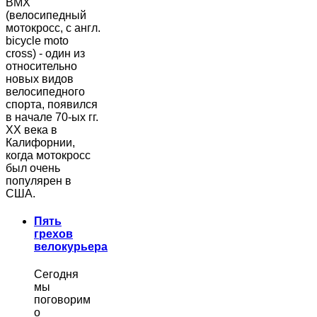
BMX
(велосипедный
мотокросс, с англ.
bicycle moto
cross) - один из
относительно
новых видов
велосипедного
спорта, появился
в начале 70-ых гг.
ХХ века в
Калифорнии,
когда мотокросс
был очень
популярен в
США.
Пять
грехов
велокурьера
Сегодня
мы
поговорим
о