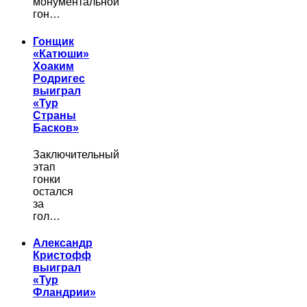
монументальной
гон…
Гонщик
«Катюши»
Хоаким
Родригес
выиграл
«Тур
Страны
Басков»
Заключительный
этап
гонки
остался
за
гол…
Александр
Кристофф
выиграл
«Тур
Фландрии»