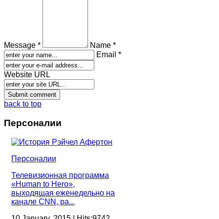
Message *
Name *
Email *
Website URL
back to top
Персоналии
Персоналии
Телевизионная программа
«Human to Hero»,
выходящая еженедельно на
канале CNN, ра...
10 January, 2015 | Hits:9742