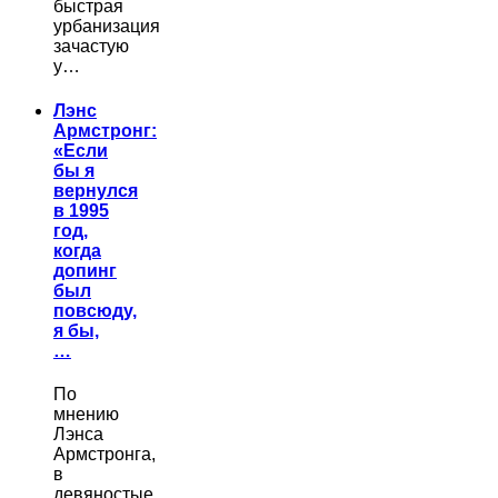
быстрая
урбанизация
зачастую
у…
Лэнс
Армстронг:
«Если
бы я
вернулся
в 1995
год,
когда
допинг
был
повсюду,
я бы,
…
По
мнению
Лэнса
Армстронга,
в
девяностые…