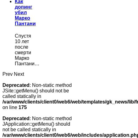
Как
допинг
убил
Марко
Пантани
Спустя
10 лет
после
смерти
Марко
Пантани…
Prev
Next
Deprecated
: Non-static method
JSite::getMenu() should not be
called statically in
/var/www/clients/client0/web6/web/templates/gk_news/lib/
on line
175
Deprecated
: Non-static method
JApplication::getMenu() should
not be called statically in
/var/www/clients/client0/web6/web/includes/application.ph