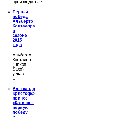
производителе…
Первая
победа
Альберто
Контадора
в
сезоне
2015
года
Альберто
Контадор
(Tinkoff-
Saxo),
уехав
…
Александр
Кристофф
принес
«Катюше»
первую
победу
в