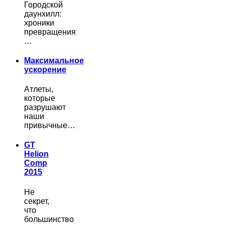
Городской
даунхилл:
хроники
превращения
…
Максимальное
ускорение
Атлеты,
которые
разрушают
наши
привычные…
GT
Helion
Comp
2015
Не
секрет,
что
большинство