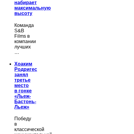
набирает
максимальную
высоту
Команда
S&B
Films в
компании
лучших
…
Хоаким
Родригес
занял
третье
место
в гонке
«Льеж-
Бастонь-
Льеж»
Победу
в
классической