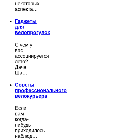
некоторых
аспекта…
Гаджеты
для
велопрогулок
С чем у
вас
ассоциируется
лето?
Дача.
Ша…
Советы
профессионального
велокурьера
Если
вам
когда-
нибудь
приходилось
наблюд…