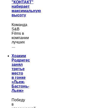
"КОНТАКТ"
набирает
максимальную
высоту
Команда
S&B
Films в
компании
лучших
…
Хоаким
Родригес
занял
третье
место
в гонке
«Льеж-
Бастонь-
Льеж»
Победу
в