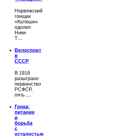
Норвежский
гонщик
«Катюши»
одолел
Ники
Т…
Велоспорт
в
СССР
В 1918
разыграно
первенство
РСФСР,
пять …
Гонка:
питание
и
борьба
с
усталостью