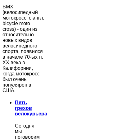
BMX
(велосипедный
мотокросс, с англ.
bicycle moto
cross) - один из
относительно
новых видов
велосипедного
спорта, появился
в начале 70-ых гг.
ХХ века в
Калифорнии,
когда мотокросс
был очень
популярен в
США.
Пять
грехов
велокурьера
Сегодня
мы
поговорим