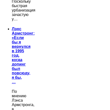
Поскольку
быстрая
урбанизация
зачастую
у…
Лэнс
Армстронг:
«Если
бы я
вернулся
в 1995
год,
когда
допинг
был
повсюду,
я бы,
…
По
мнению
Лэнса
Армстронга,
в