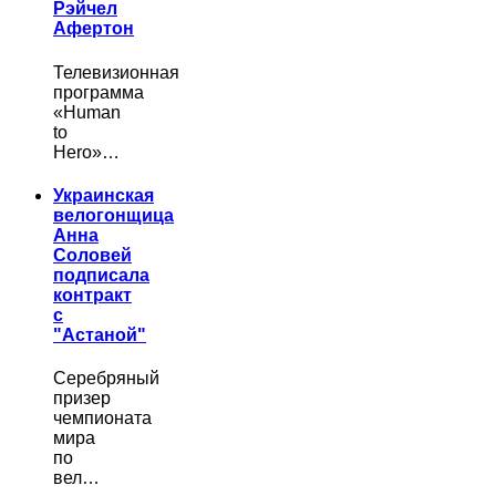
Рэйчел
Афертон
Телевизионная
программа
«Human
to
Hero»…
Украинская
велогонщица
Анна
Соловей
подписала
контракт
с
"Астаной"
Серебряный
призер
чемпионата
мира
по
вел…