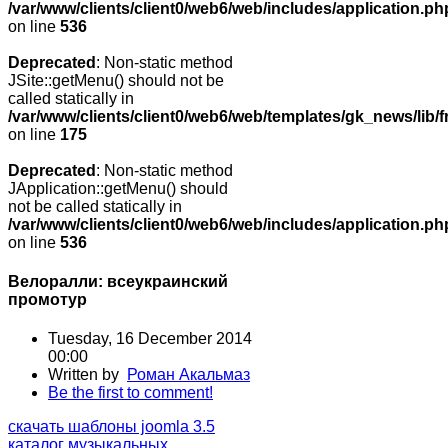
/var/www/clients/client0/web6/web/includes/application.ph
on line
536
Deprecated
: Non-static method
JSite::getMenu() should not be
called statically in
/var/www/clients/client0/web6/web/templates/gk_news/lib/
on line
175
Deprecated
: Non-static method
JApplication::getMenu() should
not be called statically in
/var/www/clients/client0/web6/web/includes/application.ph
on line
536
Велоралли: всеукраинский
промотур
Tuesday, 16 December 2014
00:00
Written by
Роман Акальмаз
Be the first to comment!
скачать шаблоны joomla 3.5
каталог музыкальных