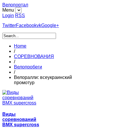
Велопортал
Menu
Login
RSS
Twitter
Facebook
vk
Google+
Home
/
СОРЕВНОВАНИЯ
/
Велопробеги
/
Велоралли: всеукраинский
промотур
Виды
соревнований
BMX supercross