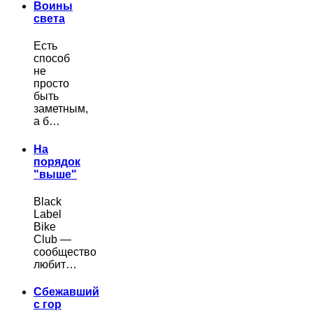
Воины
света
Есть
способ
не
просто
быть
заметным,
а б…
На
порядок
"выше"
Black
Label
Bike
Club —
сообщество
любит…
Сбежавший
с гор