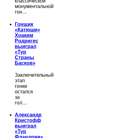
классической
монументальной
гон…
Гонщик
«Катюши»
Хоаким
Родригес
выиграл
«Тур
Страны
Басков»
Заключительный
этап
гонки
остался
за
гол…
Александр
Кристофф
выиграл
«Тур
Фландрии»