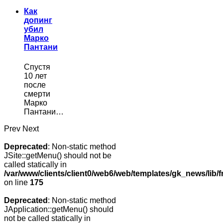
Как
допинг
убил
Марко
Пантани
Спустя
10 лет
после
смерти
Марко
Пантани…
Prev
Next
Deprecated
: Non-static method
JSite::getMenu() should not be
called statically in
/var/www/clients/client0/web6/web/templates/gk_news/lib/
on line
175
Deprecated
: Non-static method
JApplication::getMenu() should
not be called statically in