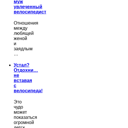
муж
увлеченный
велосипедист
Отношения
между
любящей
женой
и
заядлым
…
Устал?
Отдохни…
не
вставая
с
велосипеда!
Это
чудо
может
показаться
огромной
детск…