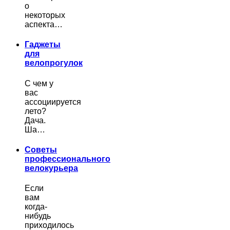
о
некоторых
аспекта…
Гаджеты
для
велопрогулок
С чем у
вас
ассоциируется
лето?
Дача.
Ша…
Советы
профессионального
велокурьера
Если
вам
когда-
нибудь
приходилось