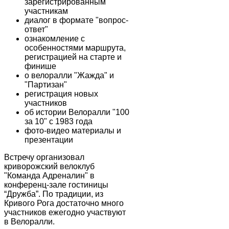
зарегистрированным
участникам
диалог в формате "вопрос-
ответ"
ознакомление с
особенностями маршрута,
регистрацией на старте и
финише
о велоралли "Жажда" и
"Партизан"
регистрация новых
участников
об истории Велоралли "100
за 10" с 1983 года
фото-видео материалы и
презентации
Встречу организовал
криворожский велоклуб
"Команда Адреналин" в
конференц-зале гостиницы
“Дружба”. По традиции, из
Кривого Рога достаточно много
участников ежегодно участвуют
в Велоралли.