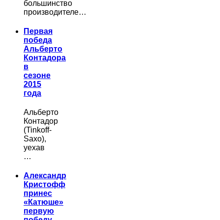
большинство
производителе…
Первая
победа
Альберто
Контадора
в
сезоне
2015
года
Альберто
Контадор
(Tinkoff-
Saxo),
уехав
…
Александр
Кристофф
принес
«Катюше»
первую
победу