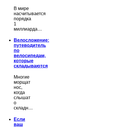
В мире
насчитывается
порядка
1
миллиарда…
Велосложение:
путеводитель
по
велосипедам,
которые
складываются
Многие
морщат
нос,
когда
слышат
о
складн…
Если
ваш