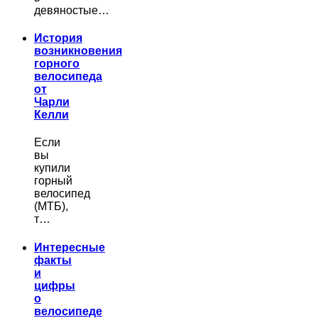
девяностые…
История
возникновения
горного
велосипеда
от
Чарли
Келли
Если
вы
купили
горный
велосипед
(МТБ),
т…
Интересные
факты
и
цифры
о
велосипеде