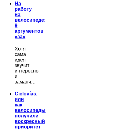
На
работу
на
велосипеде:
9
аргументов
«за»
Хотя
сама
идея
звучит
интересно
и
заманч…
Ciclovías,
или
как
велосипеды
получили
воскресный
приоритет