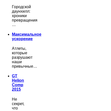
Городской
даунхилл:
хроники
превращения
…
Максимальное
ускорение
Атлеты,
которые
разрушают
наши
привычные…
GT
Helion
Comp
2015
Не
секрет,
что