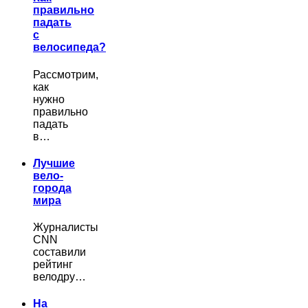
правильно
падать
с
велосипеда?
Рассмотрим,
как
нужно
правильно
падать
в…
Лучшие
вело-
города
мира
Журналисты
CNN
составили
рейтинг
велодру…
На