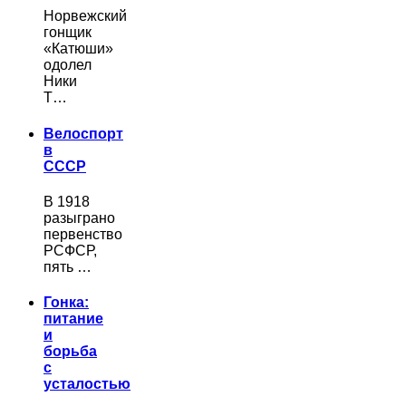
Норвежский
гонщик
«Катюши»
одолел
Ники
Т…
Велоспорт
в
СССР
В 1918
разыграно
первенство
РСФСР,
пять …
Гонка:
питание
и
борьба
с
усталостью