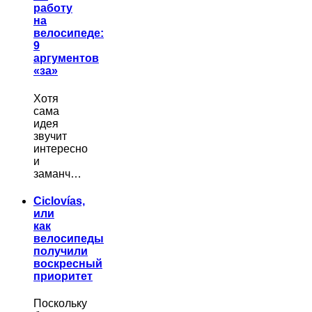
работу
на
велосипеде:
9
аргументов
«за»
Хотя
сама
идея
звучит
интересно
и
заманч…
Ciclovías,
или
как
велосипеды
получили
воскресный
приоритет
Поскольку