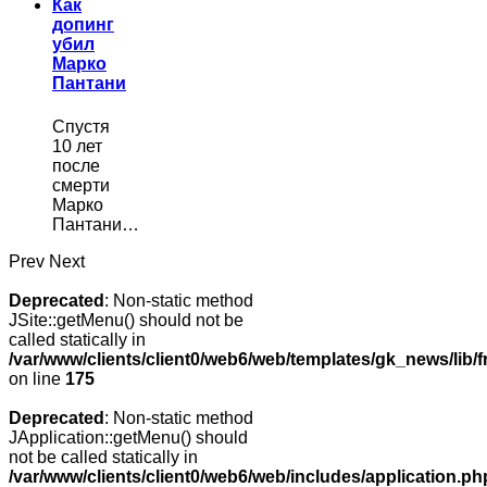
Как
допинг
убил
Марко
Пантани
Спустя
10 лет
после
смерти
Марко
Пантани…
Prev
Next
Deprecated
: Non-static method
JSite::getMenu() should not be
called statically in
/var/www/clients/client0/web6/web/templates/gk_news/lib/
on line
175
Deprecated
: Non-static method
JApplication::getMenu() should
not be called statically in
/var/www/clients/client0/web6/web/includes/application.ph