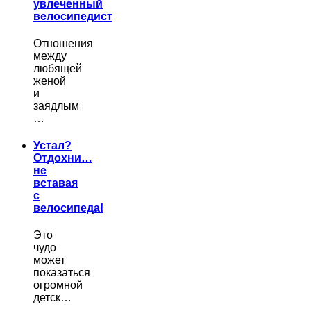
увлеченный
велосипедист
Отношения
между
любящей
женой
и
заядлым
…
Устал?
Отдохни…
не
вставая
с
велосипеда!
Это
чудо
может
показаться
огромной
детск…