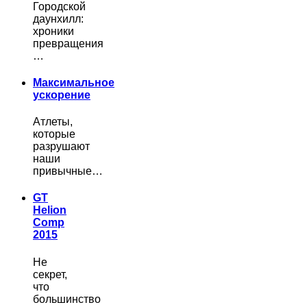
Городской
даунхилл:
хроники
превращения
…
Максимальное
ускорение
Атлеты,
которые
разрушают
наши
привычные…
GT
Helion
Comp
2015
Не
секрет,
что
большинство