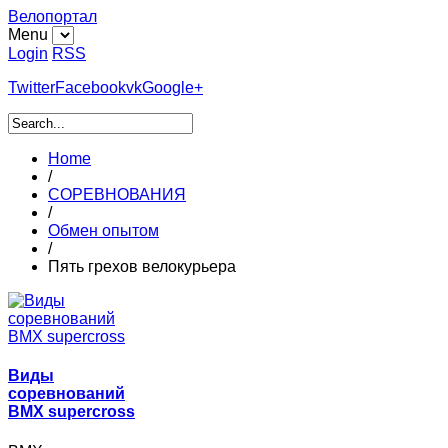
Велопортал
Menu
Login
RSS
Twitter
Facebook
vk
Google+
Home
/
СОРЕВНОВАНИЯ
/
Обмен опытом
/
Пять грехов велокурьера
Виды
соревнований
BMX supercross