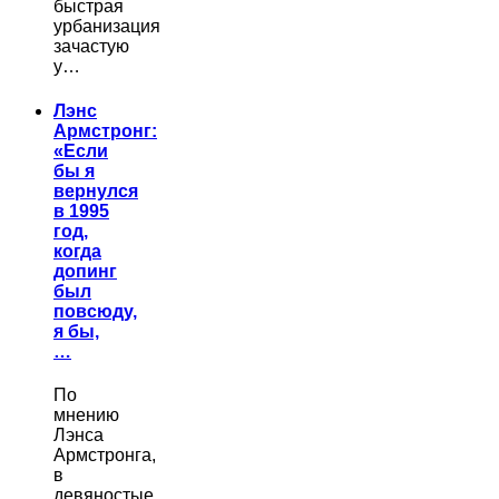
быстрая
урбанизация
зачастую
у…
Лэнс
Армстронг:
«Если
бы я
вернулся
в 1995
год,
когда
допинг
был
повсюду,
я бы,
…
По
мнению
Лэнса
Армстронга,
в
девяностые…