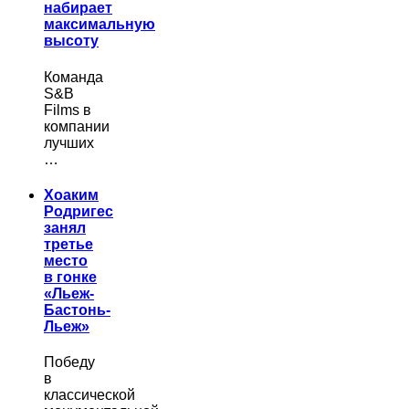
набирает
максимальную
высоту
Команда
S&B
Films в
компании
лучших
…
Хоаким
Родригес
занял
третье
место
в гонке
«Льеж-
Бастонь-
Льеж»
Победу
в
классической