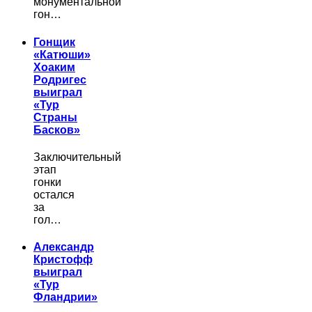
монументальной
гон…
Гонщик
«Катюши»
Хоаким
Родригес
выиграл
«Тур
Страны
Басков»
Заключительный
этап
гонки
остался
за
гол…
Александр
Кристофф
выиграл
«Тур
Фландрии»