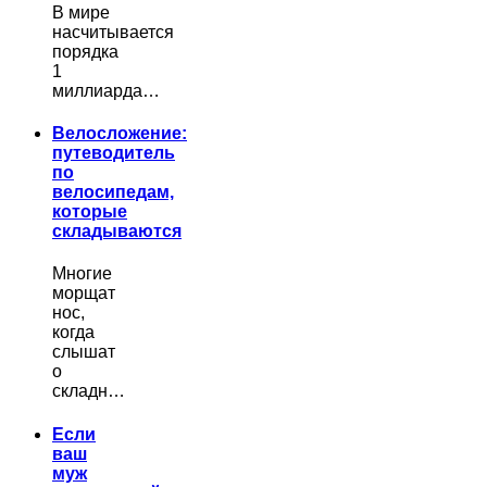
В мире
насчитывается
порядка
1
миллиарда…
Велосложение:
путеводитель
по
велосипедам,
которые
складываются
Многие
морщат
нос,
когда
слышат
о
складн…
Если
ваш
муж