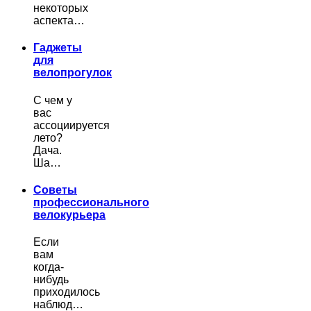
некоторых
аспекта…
Гаджеты
для
велопрогулок
С чем у
вас
ассоциируется
лето?
Дача.
Ша…
Советы
профессионального
велокурьера
Если
вам
когда-
нибудь
приходилось
наблюд…