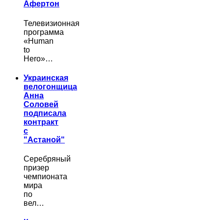
Афертон
Телевизионная
программа
«Human
to
Hero»…
Украинская
велогонщица
Анна
Соловей
подписала
контракт
с
"Астаной"
Серебряный
призер
чемпионата
мира
по
вел…