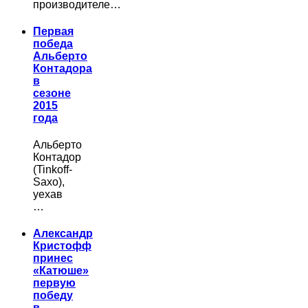
производителе…
Первая
победа
Альберто
Контадора
в
сезоне
2015
года
Альберто
Контадор
(Tinkoff-
Saxo),
уехав
…
Александр
Кристофф
принес
«Катюше»
первую
победу
в