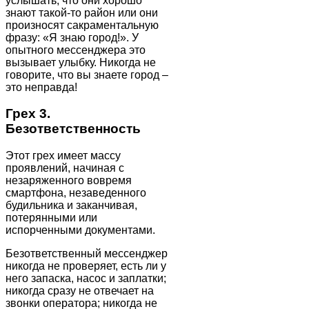
услышать, что они хорошо
знают такой-то район или они
произносят сакраментальную
фразу: «Я знаю город!». У
опытного мессенджера это
вызывает улыбку. Никогда не
говорите, что вы знаете город –
это неправда!
Грех 3.
Безответственность
Этот грех имеет массу
проявлений, начиная с
незаряженного вовремя
смартфона, незаведенного
будильника и заканчивая,
потерянными или
испорченными документами.
Безответственный мессенджер
никогда не проверяет, есть ли у
него запаска, насос и заплатки;
никогда сразу не отвечает на
звонки оператора; никогда не