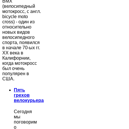
BMX
(велосипедный
мотокросс, с англ.
bicycle moto
cross) - один из
относительно
новых видов
велосипедного
спорта, появился
в начале 70-ых гг.
ХХ века в
Калифорнии,
когда мотокросс
был очень
популярен в
США.
Пять
грехов
велокурьера
Сегодня
мы
поговорим
о