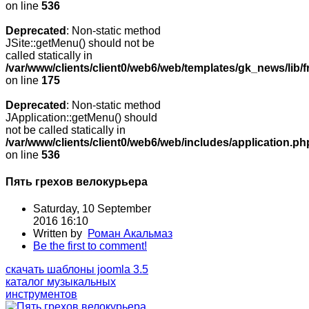
on line
536
Deprecated
: Non-static method
JSite::getMenu() should not be
called statically in
/var/www/clients/client0/web6/web/templates/gk_news/lib/
on line
175
Deprecated
: Non-static method
JApplication::getMenu() should
not be called statically in
/var/www/clients/client0/web6/web/includes/application.ph
on line
536
Пять грехов велокурьера
Saturday, 10 September
2016 16:10
Written by
Роман Акальмаз
Be the first to comment!
скачать шаблоны joomla 3.5
каталог музыкальных
инструментов