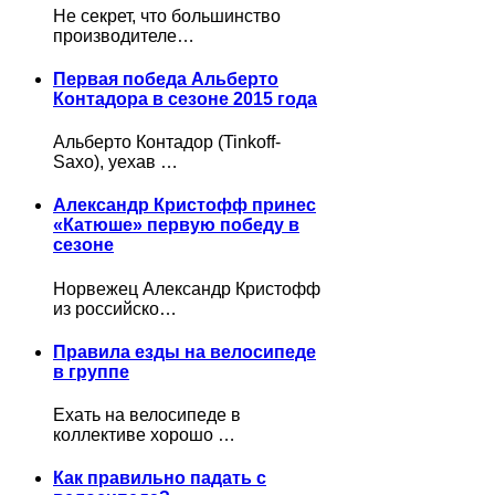
Не секрет, что большинство
производителе…
Первая победа Альберто
Контадора в сезоне 2015 года
Альберто Контадор (Tinkoff-
Saxo), уехав …
Александр Кристофф принес
«Катюше» первую победу в
сезоне
Норвежец Александр Кристофф
из российско…
Правила езды на велосипеде
в группе
Ехать на велосипеде в
коллективе хорошо …
Как правильно падать с