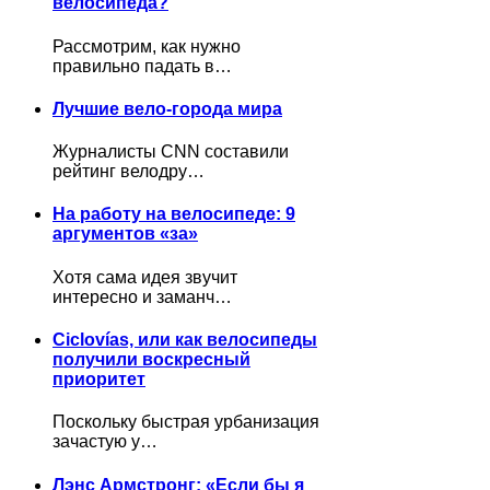
велосипеда?
Рассмотрим, как нужно
правильно падать в…
Лучшие вело-города мира
Журналисты CNN составили
рейтинг велодру…
На работу на велосипеде: 9
аргументов «за»
Хотя сама идея звучит
интересно и заманч…
Ciclovías, или как велосипеды
получили воскресный
приоритет
Поскольку быстрая урбанизация
зачастую у…
Лэнс Армстронг: «Если бы я