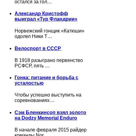
остался за гол…
Александр Кристофф
выиграл «Тур Фландрии»
Норвежский гонщик «Катюши»
одолел Ники Т…
Велоспорт в СССР
В 1918 разыграно первенство
РСФСР, пять …
Гонка: питание и борьба с
усталостью
Чтобы успешно выступить на
соревнованиях…
Сэм Бленкинсоп взял золото
на Dodzy Memorial Enduro
В начале февраля 2015 райдер
команды Nor…