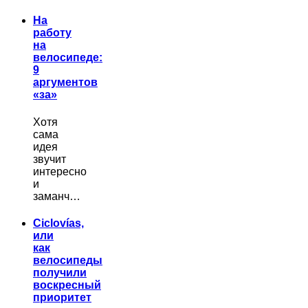
На
работу
на
велосипеде:
9
аргументов
«за»
Хотя
сама
идея
звучит
интересно
и
заманч…
Ciclovías,
или
как
велосипеды
получили
воскресный
приоритет