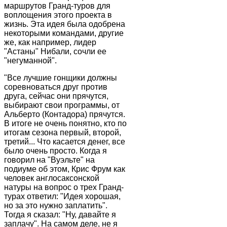
маршрутов Гранд-туров для
воплощения этого проекта в
жизнь. Эта идея была одобрена
некоторыми командами, другие
же, как например, лидер
"Астаны" Нибали, сочли ее
"негуманной".
"Все лучшие гонщики должны
соревноваться друг против
друга, сейчас они прячутся,
выбирают свои программы, от
Альберто (Контадора) прячутся.
В итоге не очень понятно, кто по
итогам сезона первый, второй,
третий... Что касается денег, все
было очень просто. Когда я
говорил на "Вуэльте" на
подиуме об этом, Крис Фрум как
человек англосаксонской
натуры на вопрос о трех Гранд-
турах ответил: "Идея хорошая,
но за это нужно заплатить".
Тогда я сказал: "Ну, давайте я
заплачу". На самом деле, не я