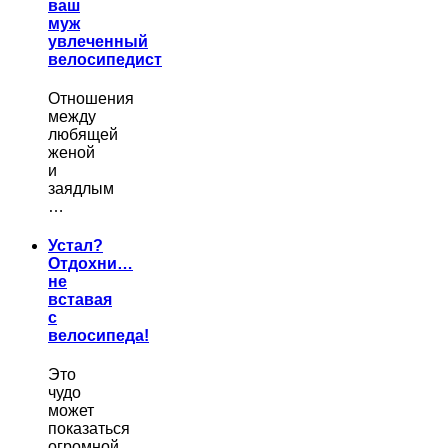
ваш
муж
увлеченный
велосипедист
Отношения
между
любящей
женой
и
заядлым
…
Устал?
Отдохни…
не
вставая
с
велосипеда!
Это
чудо
может
показаться
огромной