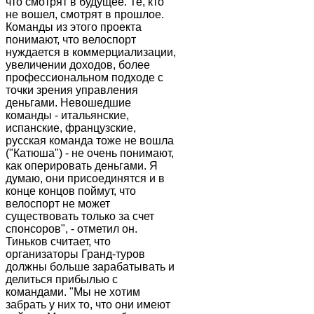
что смотрят в будущее. Те, кто
не вошел, смотрят в прошлое.
Команды из этого проекта
понимают, что велоспорт
нуждается в коммерциализации,
увеличении доходов, более
профессиональном подходе с
точки зрения управления
деньгами. Невошедшие
команды - итальянские,
испанские, французские,
русская команда тоже не вошла
("Катюша") - не очень понимают,
как оперировать деньгами. Я
думаю, они присоединятся и в
конце концов поймут, что
велоспорт не может
существовать только за счет
спонсоров", - отметил он.
Тиньков считает, что
организаторы Гранд-туров
должны больше зарабатывать и
делиться прибылью с
командами. "Мы не хотим
забрать у них то, что они имеют