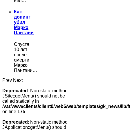
вел…
Как
допинг
убил
Марко
Пантани
Спустя
10 лет
после
смерти
Марко
Пантани…
Prev
Next
Deprecated
: Non-static method
JSite::getMenu() should not be
called statically in
/var/www/clients/client0/web6/web/templates/gk_news/lib/
on line
175
Deprecated
: Non-static method
JApplication::getMenu() should