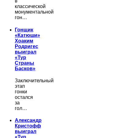
в
классической
монументальной
гон…
Гонщик
«Катюши»
Хоаким
Родригес
выиграл
«Тур
Страны
Басков»
Заключительный
этап
гонки
остался
за
гол…
Александр
Кристофф
выиграл
«Тур