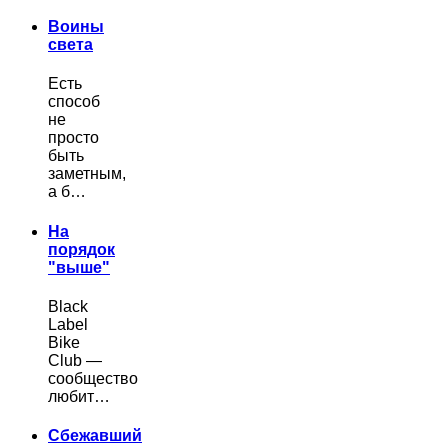
Воины
света
Есть
способ
не
просто
быть
заметным,
а б…
На
порядок
"выше"
Black
Label
Bike
Club —
сообщество
любит…
Сбежавший