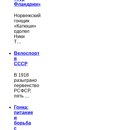
Фландрии»
Норвежский
гонщик
«Катюши»
одолел
Ники
Т…
Велоспорт
в
СССР
В 1918
разыграно
первенство
РСФСР,
пять …
Гонка:
питание
и
борьба
с