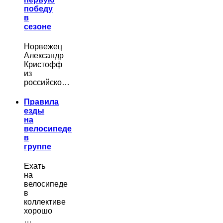
победу
в
сезоне
Норвежец
Александр
Кристофф
из
российско…
Правила
езды
на
велосипеде
в
группе
Ехать
на
велосипеде
в
коллективе
хорошо
…