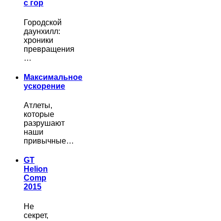
с гор
Городской
даунхилл:
хроники
превращения
…
Максимальное
ускорение
Атлеты,
которые
разрушают
наши
привычные…
GT
Helion
Comp
2015
Не
секрет,