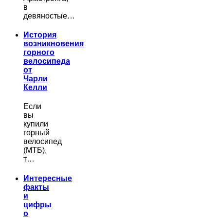
в
девяностые…
История
возникновения
горного
велосипеда
от
Чарли
Келли
Если
вы
купили
горный
велосипед
(МТБ),
т…
Интересные
факты
и
цифры
о