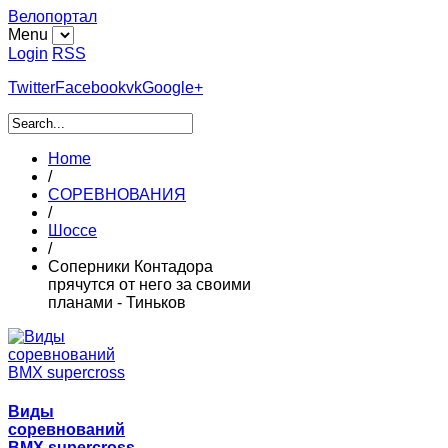
Велопортал
Menu
Login
RSS
Twitter
Facebook
vk
Google+
Home
/
СОРЕВНОВАНИЯ
/
Шоссе
/
Соперники Контадора
прячутся от него за своими
планами - Тиньков
Виды
соревнований
BMX supercross