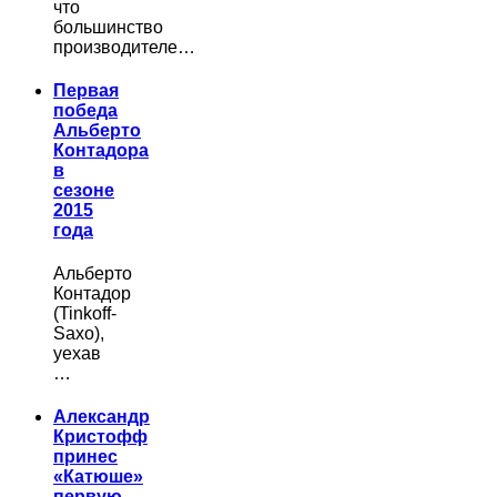
что
большинство
производителе…
Первая
победа
Альберто
Контадора
в
сезоне
2015
года
Альберто
Контадор
(Tinkoff-
Saxo),
уехав
…
Александр
Кристофф
принес
«Катюше»
первую