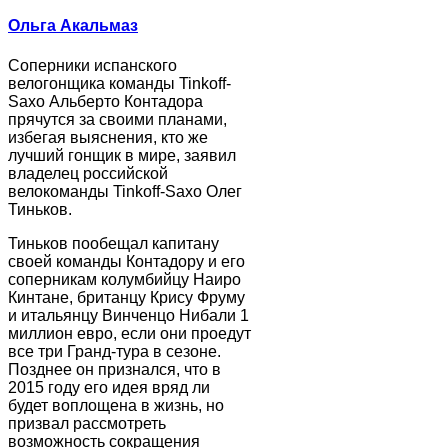
Ольга Акальмаз
Соперники испанского
велогонщика команды Tinkoff-
Saxo Альберто Контадора
прячутся за своими планами,
избегая выяснения, кто же
лучший гонщик в мире, заявил
владелец российской
велокоманды Tinkoff-Saxo Олег
Тиньков.
Тиньков пообещал капитану
своей команды Контадору и его
соперникам колумбийцу Наиро
Кинтане, британцу Крису Фруму
и итальянцу Винченцо Нибали 1
миллион евро, если они проедут
все три Гранд-тура в сезоне.
Позднее он признался, что в
2015 году его идея вряд ли
будет воплощена в жизнь, но
призвал рассмотреть
возможность сокращения