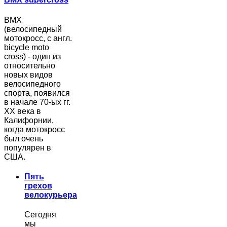
BMX
(велосипедный
мотокросс, с англ.
bicycle moto
cross) - один из
относительно
новых видов
велосипедного
спорта, появился
в начале 70-ых гг.
ХХ века в
Калифорнии,
когда мотокросс
был очень
популярен в
США.
Пять
грехов
велокурьера
Сегодня
мы