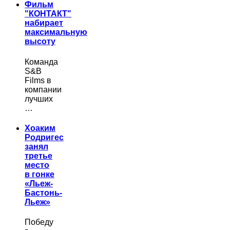
Фильм
"КОНТАКТ"
набирает
максимальную
высоту
Команда
S&B
Films в
компании
лучших
…
Хоаким
Родригес
занял
третье
место
в гонке
«Льеж-
Бастонь-
Льеж»
Победу