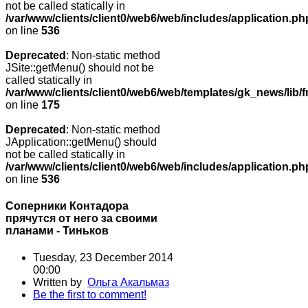
not be called statically in
/var/www/clients/client0/web6/web/includes/application.ph
on line
536
Deprecated
: Non-static method
JSite::getMenu() should not be
called statically in
/var/www/clients/client0/web6/web/templates/gk_news/lib/
on line
175
Deprecated
: Non-static method
JApplication::getMenu() should
not be called statically in
/var/www/clients/client0/web6/web/includes/application.ph
on line
536
Соперники Контадора
прячутся от него за своими
планами - Тиньков
Tuesday, 23 December 2014
00:00
Written by
Ольга Акальмаз
Be the first to comment!