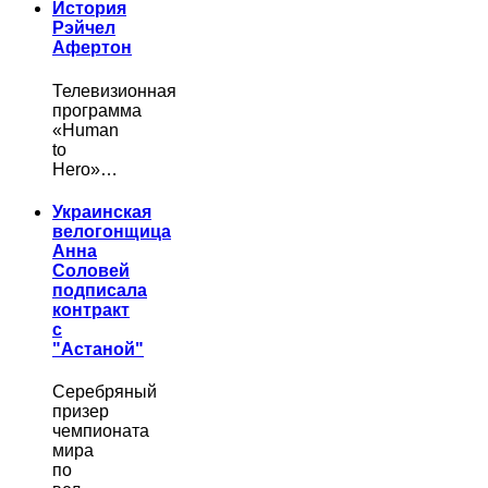
История
Рэйчел
Афертон
Телевизионная
программа
«Human
to
Hero»…
Украинская
велогонщица
Анна
Соловей
подписала
контракт
с
"Астаной"
Серебряный
призер
чемпионата
мира
по