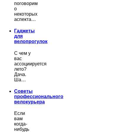
поговорим
о
некоторых
аспекта…
Гаджеты
для
велопрогулок
С чем у
вас
ассоциируется
лето?
Дача.
Ша…
Советы
профессионального
велокурьера
Если
вам
когда-
нибудь