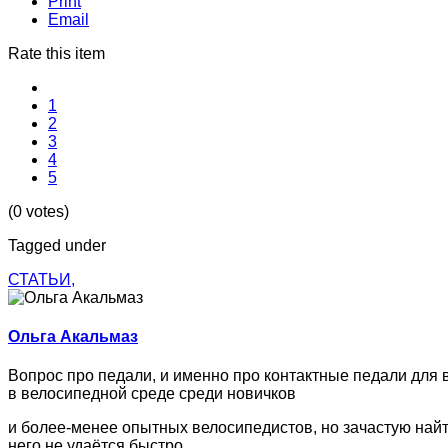
Print
Email
Rate this item
1
2
3
4
5
(0 votes)
Tagged under
СТАТЬИ,
Ольга Акальмаз
Вопрос про педали, и именно про контактные педали для 
в велосипедной среде среди новичков
и более-менее опытных велосипедистов, но зачастую найт
него не удаётся быстро.