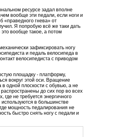
иональном ресурсе задал вполне
ачем вообще эти педали, если ноги и
ёб «праведного гнева» от
лучил. Я попробую всё же таки дать
 это вообще такое, а потом
механически зафиксировать ногу
осипедиста и педаль велосипеда в
контакт велосипедиста с приводом
остую площадку - платформу,
ься вокруг этой оси. Вращение
 в одной плоскости с обувью, а не
 распространены до сих пор во всех
, где не требуется энергичного
и используются в большинстве
 где мощность педалирования не
ость быстро снять ногу с педали и