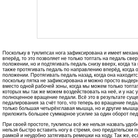
Поскольку в туклипсах нога зафиксирована и имеет механ
вперёд, то это позволяет не только топтать на педаль свер
положении, но и подтягивать педаль снизу вверх, когда та
также протягивать педаль по направлению вперёд, когда 
положении. Протягивать педаль назад, когда она находитс
поскольку пятка не зафиксирована и можно просто выдернут
вместо одной рабочей зоны, когда мы можем только топта
которых мы так же можем воздействовать на неё, и у нас 
полноценное вращение педали. Всё это в результате су
педалирования за счёт того, что теперь во вращение пед
только большая четырёхглавая мышца, но и другие мышцы
приложить большее суммарное усилие за один оборот пед
При своей простоте, туклипсы всё же нельзя назвать удоб
нельзя быстро вставить ногу в стремя, оно предательски 
рамкой и неудобно затягивать ремешки на ходу. Так же, е