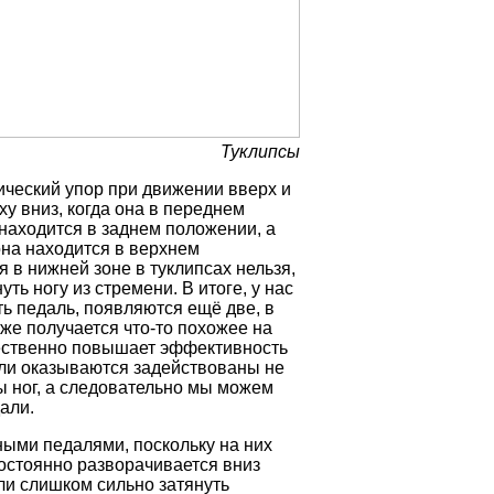
Туклипсы
ический упор при движении вверх и
ху вниз, когда она в переднем
 находится в заднем положении, а
она находится в верхнем
я в нижней зоне в туклипсах нельзя,
ь ногу из стремени. В итоге, у нас
ть педаль, появляются ещё две, в
уже получается что-то похожее на
щественно повышает эффективность
али оказываются задействованы не
 ног, а следовательно мы можем
али.
ными педалями, поскольку на них
постоянно разворачивается вниз
сли слишком сильно затянуть