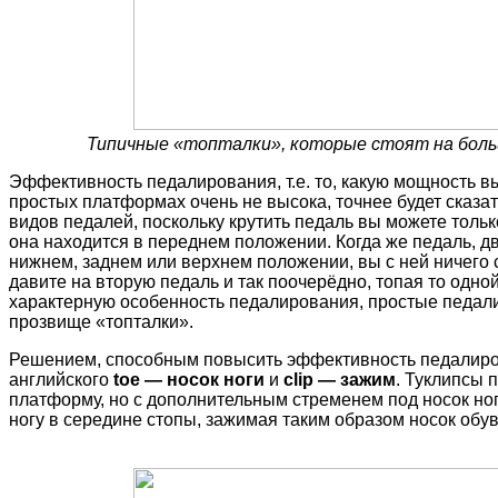
Типичные «топталки», которые стоят на боль
Эффективность педалирования, т.е. то, какую мощность вы
простых платформах очень не высока, точнее будет сказать
видов педалей, поскольку крутить педаль вы можете тольк
она находится в переднем положении. Когда же педаль, дви
нижнем, заднем или верхнем положении, вы с ней ничего с
давите на вторую педаль и так поочерёдно, топая то одной,
характерную особенность педалирования, простые педал
прозвище «топталки».
Решением, способным повысить эффективность педалиров
английского
toe — носок
ноги
и
clip — зажим
. Туклипсы 
платформу, но с дополнительным стременем под носок но
ногу в середине стопы, зажимая таким образом носок обув