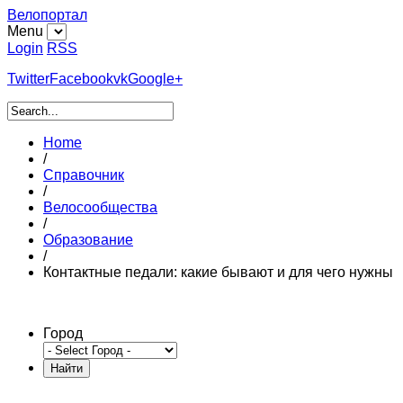
Велопортал
Menu
Login
RSS
Twitter
Facebook
vk
Google+
Home
/
Справочник
/
Велоcообщества
/
Образование
/
Контактные педали: какие бывают и для чего нужны
Город