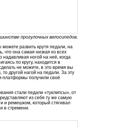
шинстве прогулочных велосипедов.
 можете развить крутя педали, на
, что она самая низкая из всех
о надавливая ногой на неё, когда
гаясь по кругу, находится в
делать не можете, в это время вы
 то другой нагой на педали. За эту
и-платформы получили своё
ания стали педали «туклипсы», от
представляют из себя ту же самую
ги и ремешком, который стягивал
и в стремени.