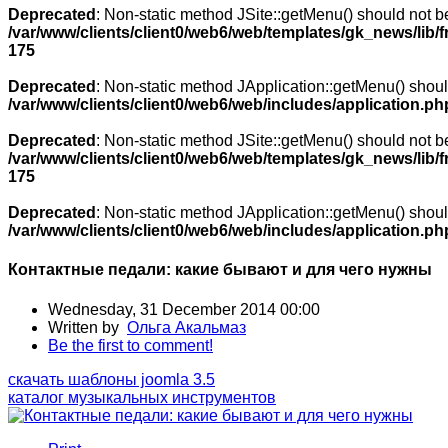
Deprecated
: Non-static method JSite::getMenu() should not be 
/var/www/clients/client0/web6/web/templates/gk_news/lib/
175
Deprecated
: Non-static method JApplication::getMenu() should
/var/www/clients/client0/web6/web/includes/application.ph
Deprecated
: Non-static method JSite::getMenu() should not be 
/var/www/clients/client0/web6/web/templates/gk_news/lib/
175
Deprecated
: Non-static method JApplication::getMenu() should
/var/www/clients/client0/web6/web/includes/application.ph
Контактные педали: какие бывают и для чего нужны
Wednesday, 31 December 2014 00:00
Written by
Ольга Акальмаз
Be the first to comment!
скачать шаблоны joomla 3.5
каталог музыкальных инструментов