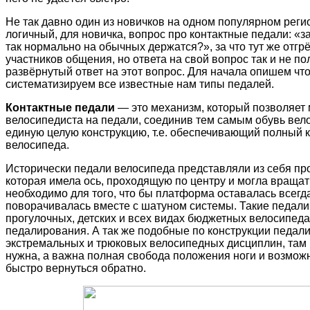
Не так давно один из новичков на одном популярном рег
логичный, для новичка, вопрос про контактные педали: «з
так нормально на обычных держатся?», за что тут же отгр
участников общения, но ответа на свой вопрос так и не по
развёрнутый ответ на этот вопрос. Для начала опишем что
систематизируем все известные нам типы педалей.
Контактные педали
— это механизм, который позволяет 
велосипедиста на педали, соединив тем самым обувь вел
единую целую конструкцию, т.е. обеспечивающий полный 
велосипеда.
Исторически педали велосипеда представляли из себя пр
которая имела ось, проходящую по центру и могла вращат
необходимо для того, что бы платформа оставалась всегда
поворачивалась вместе с шатуном системы. Такие педали
прогулочных, детских и всех видах бюджетных велосипедах
педалирования. А так же подобные по конструкции педал
экстремальных и трюковых велосипедных дисциплин, там
нужна, а важна полная свобода положения ноги и возможн
быстро вернуться обратно.