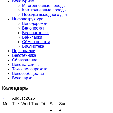
Велотуризм
Многодневные походы
Краткодневные походы
Поездки выходного дня
Инфраструктура
Велодорожки
Велопрокат
Велопарковки
Байкпарки
Обмен опытом
Библиотека
Персоналии
Велотехника
Образование
Веломагазины
Точки велопроката
Велосообщества
Велопарки
Календарь
«
August 2026
»
Mon
Tue
Wed
Thu
Fri
Sat
Sun
1
2