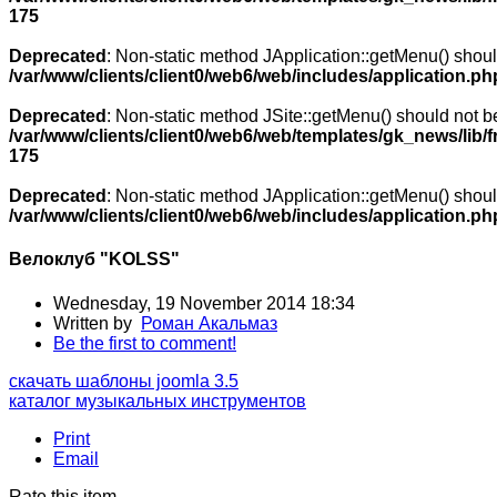
175
Deprecated
: Non-static method JApplication::getMenu() should
/var/www/clients/client0/web6/web/includes/application.ph
Deprecated
: Non-static method JSite::getMenu() should not be 
/var/www/clients/client0/web6/web/templates/gk_news/lib/
175
Deprecated
: Non-static method JApplication::getMenu() should
/var/www/clients/client0/web6/web/includes/application.ph
Велоклуб "KOLSS"
Wednesday, 19 November 2014 18:34
Written by
Роман Акальмаз
Be the first to comment!
скачать шаблоны joomla 3.5
каталог музыкальных инструментов
Print
Email
Rate this item