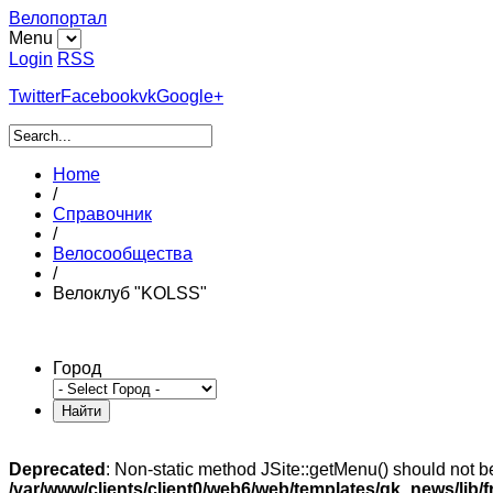
Велопортал
Menu
Login
RSS
Twitter
Facebook
vk
Google+
Home
/
Справочник
/
Велоcообщества
/
Велоклуб "KOLSS"
Город
Deprecated
: Non-static method JSite::getMenu() should not be 
/var/www/clients/client0/web6/web/templates/gk_news/lib/