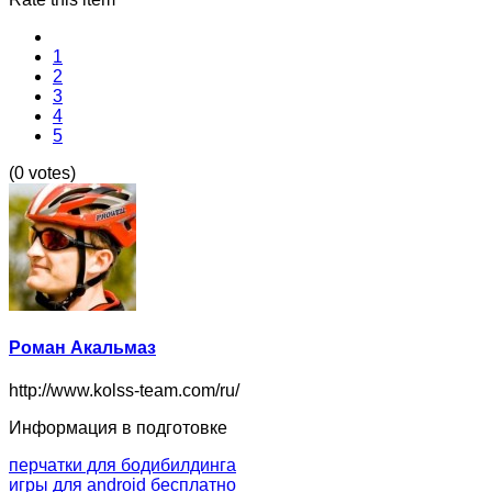
1
2
3
4
5
(0 votes)
Роман Акальмаз
http://www.kolss-team.com/ru/
Информация в подготовке
перчатки для бодибилдинга
игры для android бесплатно