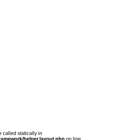
called statically in
framework/helper.layout.php
on line