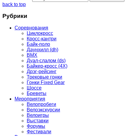
back to top
Рубрики
Соревнования
Циклокросс
Кросс-кантри
Байк-поло
Даунхилл (dh)
BMX
Дуал-слалом (ds)
Байкер-кросс (4Х)
Дрэг-рейсинг
Трековые гонки
Гонки Fixed Gear
Шоссе
Бреветы
Мероприятия
Велопробеги
Велоэкскурсии
Велоигры
Выставки
Форумы
Фестивали